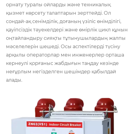
орнату туралы ойларды және техникалық
қызмет көрсету талаптарын зерттейді. Ол
сондай-ақ сенімділік, доғаның үзіліс өнімділігі,
қауіпсіздік тәуекелдері және өмірлік цикл құнын
оңтайландыру сияқты тұтынушылардың жалпы
мәселелерін шешеді. Осы аспектілерді түсіну
арқылы операторлар мен инженерлер орташа
кернеулі қорғаныс жабдығын таңдау кезінде
неғұрлым негізделген шешімдер қабылдай
алады.