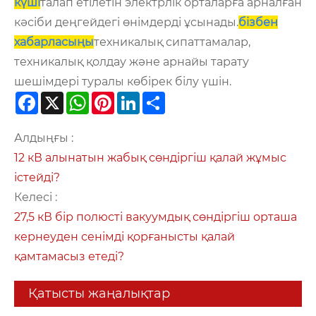
күші
талап етілетін электрлік орталарға арналған
кәсіби деңгейдегі өнімдерді ұсынады.
бізбен
хабарласыңы
техникалық сипаттамалар,
техникалық қолдау және арнайы тарату
шешімдері туралы көбірек білу үшін.
Facebook
X
WhatsApp
Pinterest
LinkedIn
Share
Алдыңғы :
12 кВ алынатын жабық сөндіргіш қалай жұмыс
істейді?
Келесі :
27,5 кВ бір полюсті вакуумдық сөндіргіш орташа
кернеуден сенімді қорғанысты қалай
қамтамасыз етеді?
Қатысты жаңалықтар