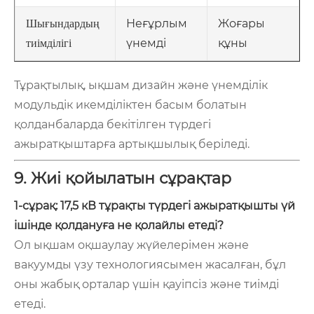
Неғұрлым
Жоғары
Шығындардың
үнемді
құны
тиімділігі
Тұрақтылық, ықшам дизайн және үнемділік
модульдік икемділіктен басым болатын
қолданбаларда бекітілген түрдегі
ажыратқыштарға артықшылық беріледі.
9. Жиі қойылатын сұрақтар
1-сұрақ: 17,5 кВ тұрақты түрдегі ажыратқышты үй
ішінде қолдануға не қолайлы етеді?
Ол ықшам оқшаулау жүйелерімен және
вакуумды үзу технологиясымен жасалған, бұл
оны жабық орталар үшін қауіпсіз және тиімді
етеді.