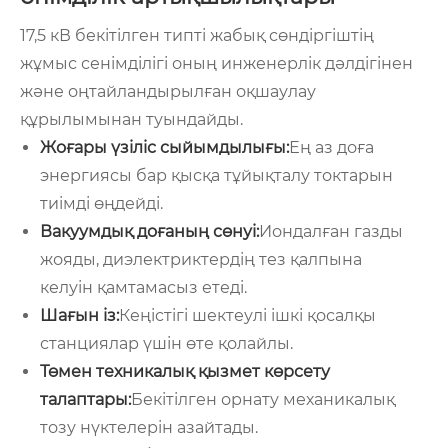
17,5 кВ бекітілген типті жабық сөндіргіштің
жұмыс сенімділігі оның инженерлік дәлдігінен
және оңтайландырылған оқшаулау
құрылымынан туындайды.
Жоғары үзіліс сыйымдылығы:
Ең аз доға
энергиясы бар қысқа тұйықталу токтарын
тиімді өңдейді.
Вакуумдық доғаның сөнуі:
Иондалған газды
жояды, диэлектриктердің тез қалпына
келуін қамтамасыз етеді.
Шағын із:
Кеңістігі шектеулі ішкі қосалқы
станциялар үшін өте қолайлы.
Төмен техникалық қызмет көрсету
талаптары:
Бекітілген орнату механикалық
тозу нүктелерін азайтады.