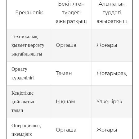
Бекітілген
Алынатын
Ерекшелік
түрдегі
түрдегі
ажыратқыш
ажыратқыш
Техникалық
Орташа
Жоғары
қызмет көрсету
ыңғайлылығы
Орнату
Төмен
Жоғарырақ
күрделілігі
Кеңістікке
Ықшам
Үлкенірек
қойылатын
талап
Операциялық
Орташа
Жоғары
икемділік