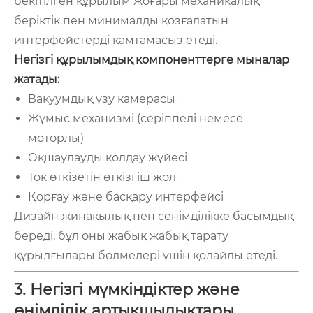
бекітілген құрылым жоғары механикалық
беріктік пен минималды қозғалатын
интерфейстерді қамтамасыз етеді.
Негізгі құрылымдық компоненттерге мыналар
жатады:
Вакуумдық үзу камерасы
Жұмыс механизмі (серіппелі немесе
моторлы)
Оқшаулауды қолдау жүйесі
Ток өткізетін өткізгіш жол
Қорғау және басқару интерфейсі
Дизайн жинақылық пен сенімділікке басымдық
береді, бұл оны жабық жабық тарату
құрылғылары бөлмелері үшін қолайлы етеді.
3. Негізгі мүмкіндіктер және
өнімділік артықшылықтары