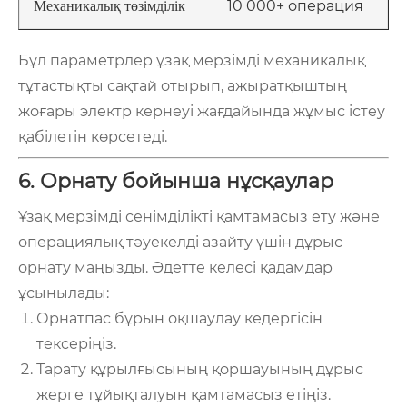
10 000+ операция
Механикалық төзімділік
Бұл параметрлер ұзақ мерзімді механикалық
тұтастықты сақтай отырып, ажыратқыштың
жоғары электр кернеуі жағдайында жұмыс істеу
қабілетін көрсетеді.
6. Орнату бойынша нұсқаулар
Ұзақ мерзімді сенімділікті қамтамасыз ету және
операциялық тәуекелді азайту үшін дұрыс
орнату маңызды. Әдетте келесі қадамдар
ұсынылады:
Орнатпас бұрын оқшаулау кедергісін
тексеріңіз.
Тарату құрылғысының қоршауының дұрыс
жерге тұйықталуын қамтамасыз етіңіз.