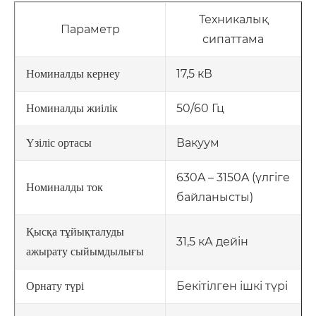
Техникалық
Параметр
сипаттама
17,5 кВ
Номиналды кернеу
50/60 Гц
Номиналды жиілік
Вакуум
Үзіліс ортасы
630A – 3150A (үлгіге
Номиналды ток
байланысты)
Қысқа тұйықталуды
31,5 кА дейін
ажырату сыйымдылығы
Бекітілген ішкі түрі
Орнату түрі