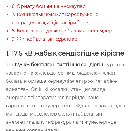
6. Орнату бойынша нұсқаулар
7. Техникалық қызмет көрсету және
операциялық үздік тәжірибелер
8. Бекітілген түрі және балама шешімдер
9. Жиі қойылатын сұрақтар
1. 17,5 кВ жабық сөндіргішке кіріспе
The
17,5 кВ бекітілген типті ішкі сөндіргіш
тұрақты
үзіліс пен ақауларды сенімді оқшаулау қажет
болатын орташа кернеулі электр жүйелеріне
арналған. Ол ішкі қосалқы станцияларда,
өнеркәсіптік тарату желілерінде және
ғарыштық шектеулер мен пайдалану қауіпсіздігі
маңызды мәселелер болып табылатын
энергетикалық инфрақұрылым жүйелерінде
кеңінен қолданылады.