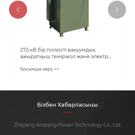


27,5 кВ бір полюсті вакуумдық
ажыратқыш теміржол және электр
қуатын тарату қауіпсіздігін қалай
Қосымша көру >>
жақсартады?
Бізбен Хабарласыңы
Zhejiang Anqiang Power Technology Co., Ltd.