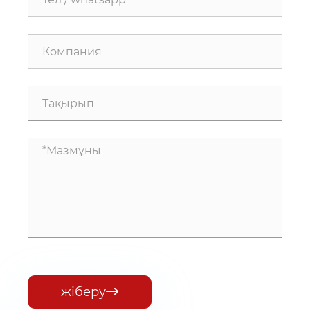
жіберу
