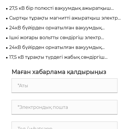
27,5 кВ бір полюсті вакуумдық ажыратқыш
теміржол және электр қуатын тарату
Сыртқы тұрақты магнитті ажыратқыш электр
қауіпсіздігін қалай жақсартады?
қуатын тарату сенімділігін қалай жақсартады?
24кВ бүйірден орнатылған вакуумдық
сөндіргіш орташа вольтты қуаттан қорғауды
Ішкі жоғары вольтты сөндіргіш электр
қалай жақсартады?
қауіпсіздігі мен сенімділігін қалай жақсартады?
24кВ бүйірден орнатылған вакуумдық
сөндіргіш орташа вольтты қуат жүйесінің
17,5 кВ тұрақты түрдегі жабық сөндіргіш
қауіпсіздігін қалай жақсартады?
орташа вольтты қуат жүйесінің қауіпсіздігін
қалай жақсартады?
Маған хабарлама қалдырыңыз