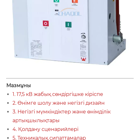
Мазмұны
1. 17,5 кВ жабық сөндіргішке кіріспе
2. Өнімге шолу және негізгі дизайн
3. Негізгі мүмкіндіктер және өнімділік
артықшылықтары
4. Қолдану сценарийлері
5. Техникалық сипаттамалар