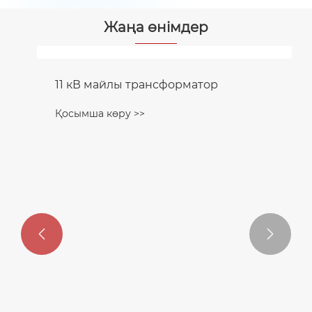
Жаңа өнімдер
11 кВ майлы трансформатор
Қосымша көру >>

