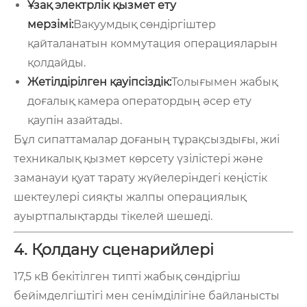
Ұзақ электрлік қызмет ету
мерзімі:
Вакуумдық сөндіргіштер
қайталанатын коммутация операцияларын
қолдайды.
Жетілдірілген қауіпсіздік:
Толығымен жабық
доғалық камера оператордың әсер ету
қаупін азайтады.
Бұл сипаттамалар доғаның тұрақсыздығы, жиі
техникалық қызмет көрсету үзілістері және
заманауи қуат тарату жүйелеріндегі кеңістік
шектеулері сияқты жалпы операциялық
ауыртпалықтарды тікелей шешеді.
4. Қолдану сценарийлері
17,5 кВ бекітілген типті жабық сөндіргіш
бейімделгіштігі мен сенімділігіне байланысты