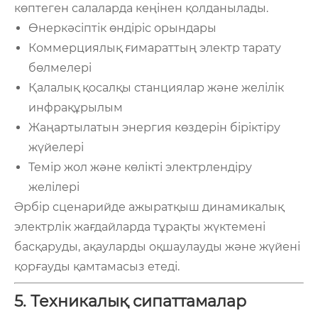
көптеген салаларда кеңінен қолданылады.
Өнеркәсіптік өндіріс орындары
Коммерциялық ғимараттың электр тарату
бөлмелері
Қалалық қосалқы станциялар және желілік
инфрақұрылым
Жаңартылатын энергия көздерін біріктіру
жүйелері
Темір жол және көлікті электрлендіру
желілері
Әрбір сценарийде ажыратқыш динамикалық
электрлік жағдайларда тұрақты жүктемені
басқаруды, ақауларды оқшаулауды және жүйені
қорғауды қамтамасыз етеді.
5. Техникалық сипаттамалар