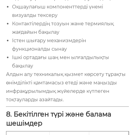
Оқшаулағыш компоненттерді үнемі
визуалды тексеру
Контактілердің тозуын және термиялық
жағдайын бақылау
Істен шығару механизмдерін
функционалды сынау
Ішкі ортадағы шаң мен ылғалдылықты
бақылау
Алдын алу техникалық қызмет көрсету тұрақты
өнімділікті қамтамасыз етеді және маңызды
инфрақұрылымдық жүйелерде күтпеген
тоқтауларды азайтады.
8. Бекітілген түрі және балама
шешімдер