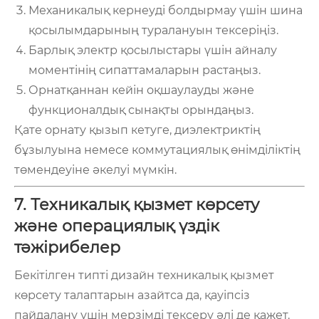
Механикалық кернеуді болдырмау үшін шина
қосылымдарының туралануын тексеріңіз.
Барлық электр қосылыстары үшін айналу
моментінің сипаттамаларын растаңыз.
Орнатқаннан кейін оқшаулауды және
функционалдық сынақты орындаңыз.
Қате орнату қызып кетуге, диэлектриктің
бұзылуына немесе коммутациялық өнімділіктің
төмендеуіне әкелуі мүмкін.
7. Техникалық қызмет көрсету
және операциялық үздік
тәжірибелер
Бекітілген типті дизайн техникалық қызмет
көрсету талаптарын азайтса да, қауіпсіз
пайдалану үшін мерзімді тексеру әлі де қажет.