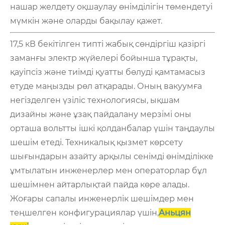
нашар желдету оқшаулау өнімділігін төмендетуі
мүмкін және оларды бақылау қажет.
17,5 кВ бекітілген типті жабық сөндіргіш қазіргі
заманғы электр жүйелері бойынша тұрақты,
қауіпсіз және тиімді қуатты бөлуді қамтамасыз
етуде маңызды рөл атқарады. Оның вакуумға
негізделген үзіліс технологиясы, ықшам
дизайны және ұзақ пайдалану мерзімі оны
орташа вольтты ішкі қолданбалар үшін таңдаулы
шешім етеді. Техникалық қызмет көрсету
шығындарын азайту арқылы сенімді өнімділікке
ұмтылатын инженерлер мен операторлар бұл
шешімнен айтарлықтай пайда көре алады.
Жоғары сапалы инженерлік шешімдер мен
теңшелген конфигурациялар үшін,
Аньцян