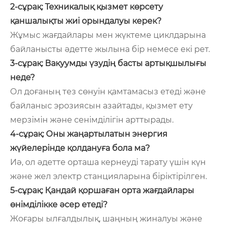
2-сұрақ: Техникалық қызмет көрсету
қаншалықты жиі орындалуы керек?
Жұмыс жағдайлары мен жүктеме циклдарына
байланысты әдетте жылына бір немесе екі рет.
3-сұрақ: Вакуумды үзудің басты артықшылығы
неде?
Ол доғаның тез сөнуін қамтамасыз етеді және
байланыс эрозиясын азайтады, қызмет ету
мерзімін және сенімділігін арттырады.
4-сұрақ: Оны жаңартылатын энергия
жүйелерінде қолдануға бола ма?
Иә, ол әдетте орташа кернеуді тарату үшін күн
және жел электр станцияларына біріктірілген.
5-сұрақ: Қандай қоршаған орта жағдайлары
өнімділікке әсер етеді?
Жоғары ылғалдылық, шаңның жиналуы және