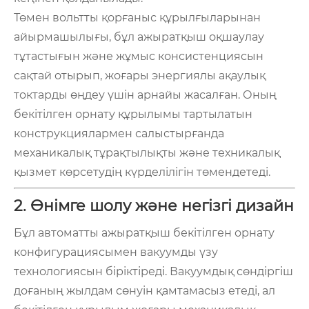
Төмен вольтты қорғаныс құрылғыларынан
айырмашылығы, бұл ажыратқыш оқшаулау
тұтастығын және жұмыс консистенциясын
сақтай отырып, жоғары энергиялы ақаулық
токтарды өңдеу үшін арнайы жасалған. Оның
бекітілген орнату құрылымы тартылатын
конструкциялармен салыстырғанда
механикалық тұрақтылықты және техникалық
қызмет көрсетудің күрделілігін төмендетеді.
2. Өнімге шолу және негізгі дизайн
Бұл автоматты ажыратқыш бекітілген орнату
конфигурациясымен вакуумды үзу
технологиясын біріктіреді. Вакуумдық сөндіргіш
доғаның жылдам сөнуін қамтамасыз етеді, ал