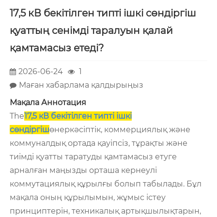
17,5 кВ бекітілген типті ішкі сөндіргіш
қуаттың сенімді таралуын қалай
қамтамасыз етеді?
2026-06-24
1
Маған хабарлама қалдырыңыз
Мақала Аннотация
The
17,5 кВ бекітілген типті ішкі
сөндіргіш
өнеркәсіптік, коммерциялық және
коммуналдық ортада қауіпсіз, тұрақты және
тиімді қуатты таратуды қамтамасыз етуге
арналған маңызды орташа кернеулі
коммутациялық құрылғы болып табылады. Бұл
мақала оның құрылымын, жұмыс істеу
принциптерін, техникалық артықшылықтарын,