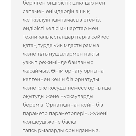
берілген өндірістік циклдар мен
сапамен өнімдердің ашық
жеткізілуін қамтамасыз етеміз,
өндірісті келісім-шарттар мен
техникалық стандарттарға сәйкес
қатаң түрде ұйымдастырамыз
және тұтынушылармен нақты
уақыт режимінде байланыс
жасаймыз. Өнім орнату орнына
келгеннен кейін біз орнатуды
және іске қосуды немесе орнында
оқытуды және нұсқауларды
береміз. Орнатқаннан кейін біз
параметр параметрлерін, жүйені
жөндеуді және басқа
тапсырмаларды орындаймыз.