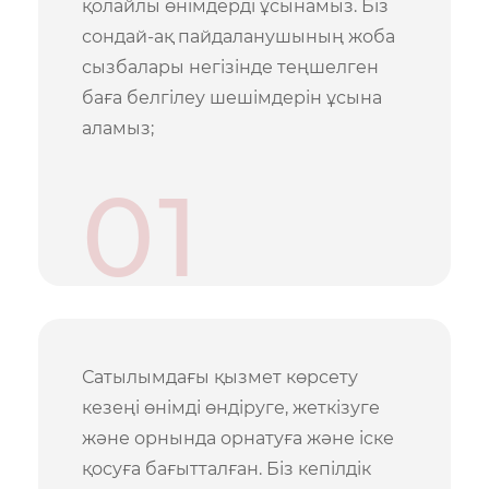
қолайлы өнімдерді ұсынамыз. Біз
сондай-ақ пайдаланушының жоба
сызбалары негізінде теңшелген
баға белгілеу шешімдерін ұсына
аламыз;
01
Сатылымдағы қызмет көрсету
кезеңі өнімді өндіруге, жеткізуге
және орнында орнатуға және іске
қосуға бағытталған. Біз кепілдік