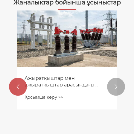
Жаңалықтар бойынша ұсыныстар
Ажыратқыштар мен
ажыратқыштар арасындағы


айырмашылық
Қосымша көру >>