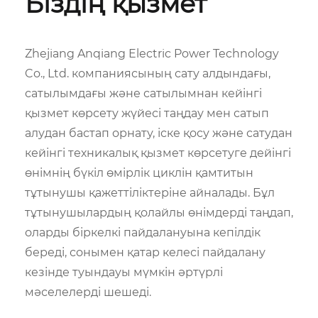
Біздің қызмет
Zhejiang Anqiang Electric Power Technology
Co., Ltd. компаниясының сату алдындағы,
сатылымдағы және сатылымнан кейінгі
қызмет көрсету жүйесі таңдау мен сатып
алудан бастап орнату, іске қосу және сатудан
кейінгі техникалық қызмет көрсетуге дейінгі
өнімнің бүкіл өмірлік циклін қамтитын
тұтынушы қажеттіліктеріне айналады. Бұл
тұтынушылардың қолайлы өнімдерді таңдап,
оларды біркелкі пайдалануына кепілдік
береді, сонымен қатар келесі пайдалану
кезінде туындауы мүмкін әртүрлі
мәселелерді шешеді.