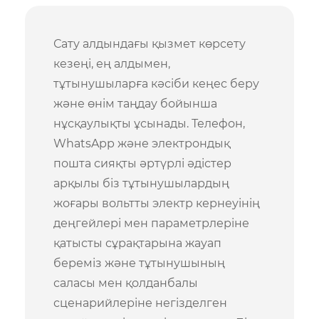
Сату алдындағы қызмет көрсету
кезеңі, ең алдымен,
тұтынушыларға кәсіби кеңес беру
және өнім таңдау бойынша
нұсқаулықты ұсынады. Телефон,
WhatsApp және электрондық
пошта сияқты әртүрлі әдістер
арқылы біз тұтынушылардың
жоғары вольтты электр кернеуінің
деңгейлері мен параметрлеріне
қатысты сұрақтарына жауап
береміз және тұтынушының
саласы мен қолданбалы
сценарийлеріне негізделген