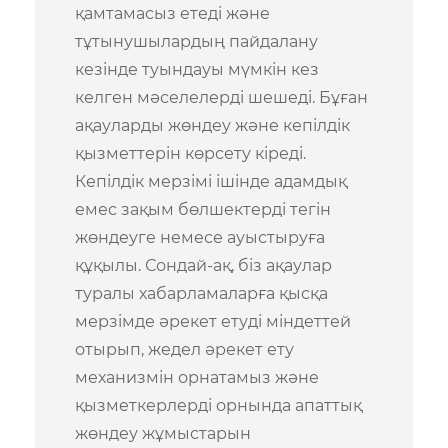
қамтамасыз етеді және
тұтынушылардың пайдалану
кезінде туындауы мүмкін кез
келген мәселелерді шешеді. Бұған
ақауларды жөндеу және кепілдік
қызметтерін көрсету кіреді.
Кепілдік мерзімі ішінде адамдық
емес зақым бөлшектерді тегін
жөндеуге немесе ауыстыруға
құқылы. Сондай-ақ, біз ақаулар
туралы хабарламаларға қысқа
мерзімде әрекет етуді міндеттей
отырып, жедел әрекет ету
механизмін орнатамыз және
қызметкерлерді орнында апаттық
жөндеу жұмыстарын