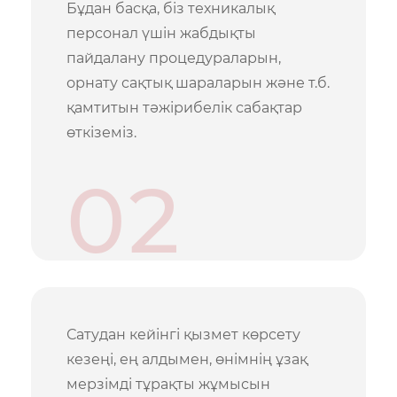
Бұдан басқа, біз техникалық
персонал үшін жабдықты
пайдалану процедураларын,
орнату сақтық шараларын және т.б.
қамтитын тәжірибелік сабақтар
өткіземіз.
02
Сатудан кейінгі қызмет көрсету
кезеңі, ең алдымен, өнімнің ұзақ
мерзімді тұрақты жұмысын