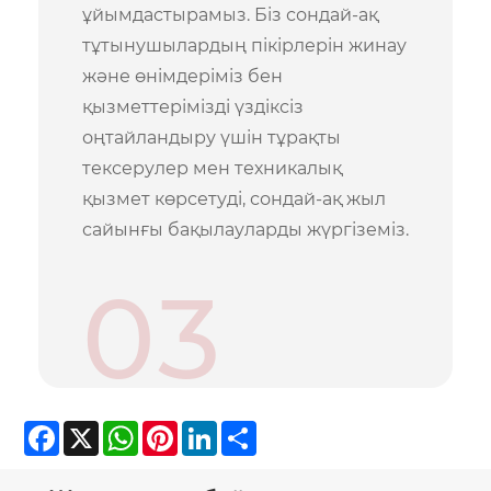
ұйымдастырамыз. Біз сондай-ақ
тұтынушылардың пікірлерін жинау
және өнімдеріміз бен
қызметтерімізді үздіксіз
оңтайландыру үшін тұрақты
тексерулер мен техникалық
қызмет көрсетуді, сондай-ақ жыл
сайынғы бақылауларды жүргіземіз.
03
Facebook
X
WhatsApp
Pinterest
LinkedIn
Share