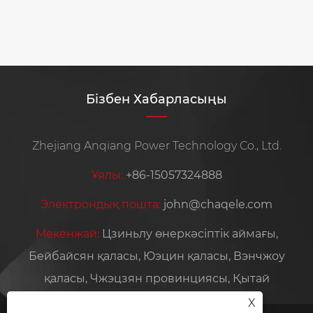
Бізбен Хабарласыңы
Zhejiang Anqiang Power Technology Co., Ltd.
Ұялы:
+86-15057324888
Электрондық пошта:
john@chaqele.com
Мекенжай:
Цзиньлу өнеркәсіптік аймағы,
Бейбайсян қаласы, Юэцин қаласы, Вэнчжоу
қаласы, Чжэцзян провинциясы, Қытай
X