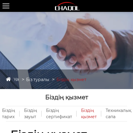
Үй
Біз туралы
Біздің қызмет
Біздің қызмет
Біздің
Біздің
Біздің
Біздің
Техникалық
тарих
зауыт
сертификат
қызмет
сапа