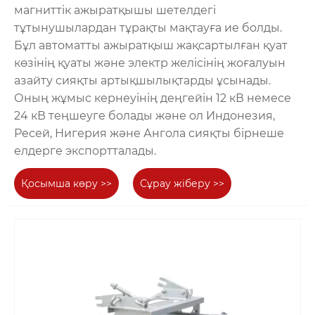
магниттік ажыратқышы шетелдегі
тұтынушылардан тұрақты мақтауға ие болды.
Бұл автоматты ажыратқыш жақсартылған қуат
көзінің қуаты және электр желісінің жоғалуын
азайту сияқты артықшылықтарды ұсынады.
Оның жұмыс кернеуінің деңгейін 12 кВ немесе
24 кВ теңшеуге болады және ол Индонезия,
Ресей, Нигерия және Ангола сияқты бірнеше
елдерге экспортталады.
Қосымша көру >>
Сұрау жіберу >>