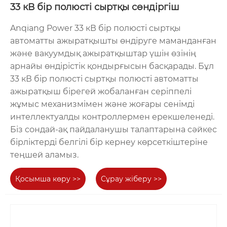
33 кВ бір полюсті сыртқы сөндіргіш
Anqiang Power 33 кВ бір полюсті сыртқы
автоматты ажыратқышты өндіруге маманданған
және вакуумдық ажыратқыштар үшін өзінің
арнайы өндірістік қондырғысын басқарады. Бұл
33 кВ бір полюсті сыртқы полюсті автоматты
ажыратқыш бірегей жобаланған серіппелі
жұмыс механизмімен және жоғары сенімді
LW36 типті SF6
Резервуар түрі SF6
интеллектуалды контроллермен ерекшеленеді.
автоматты
автоматты
Біз сондай-ақ пайдаланушы талаптарына сәйкес
ажыратқыш
ажыратқыш
бірліктерді белгілі бір кернеу көрсеткіштеріне
теңшей аламыз.
Неліктен сыртқы жоғары
Қосымша көру >>
Сұрау жіберу >>
вольтты ажыратқыштарды
сатып алу үшін Anqiang Power
компаниясын таңдау керек?