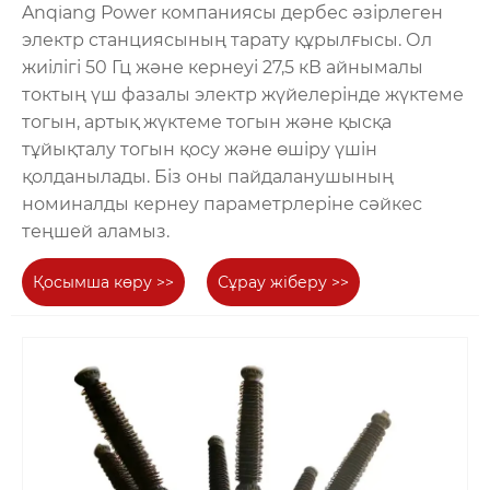
Anqiang Power компаниясы дербес әзірлеген
электр станциясының тарату құрылғысы. Ол
жиілігі 50 Гц және кернеуі 27,5 кВ айнымалы
токтың үш фазалы электр жүйелерінде жүктеме
тогын, артық жүктеме тогын және қысқа
тұйықталу тогын қосу және өшіру үшін
қолданылады. Біз оны пайдаланушының
номиналды кернеу параметрлеріне сәйкес
теңшей аламыз.
Қосымша көру >>
Сұрау жіберу >>