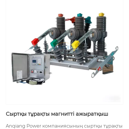
Аньцян күші - жоғары вольтты қуат
жабдықтарын зерттеуге, әзірлеуге және
өндіруге маманданған Қытайдың кәсіби
өндірушісі. Жоғары вольтты электр
өнеркәсібінде 20 жылдан астам тәжірибесі бар
техникалық инженер Ван мырза негізін қалаған
компания өз клиенттеріне техникалық
нұсқаулар мен кеңестер береді. Anqiang Electric
көптеген пайдаланушылардың сатып алу
қажеттіліктері мен теңшеу талаптарын
қанағаттандыратын ZW32, ZW7, ZW20, ZW8 және
SF6 түрлерін қоса, сыртқы автоматты
ажыратқыш үлгілері мен техникалық
сипаттамаларының кең ауқымын ұсынады.
Сыртқы тұрақты магнитті ажыратқыш
Anqiang Power компаниясының сыртқы тұрақты