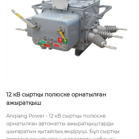
12 кВ сыртқы полюске орнатылған
ажыратқыш
Anqiang Power - 12 кВ сыртқы полюске
орнатылған автоматты ажыратқыштарды
шығаратын қытайлық өндіруші. Бұл сыртқы