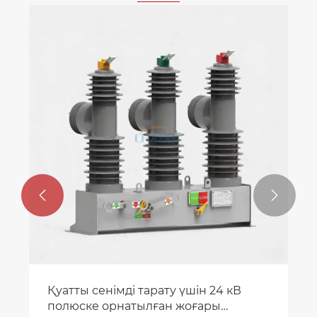


Қуатты сенімді тарату үшін 24 кВ
полюске орнатылған жоғары