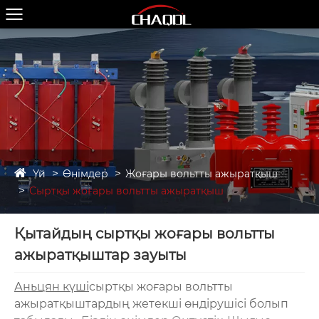
Үй
Өнімдер
Жоғары вольтты ажыратқыш
Сыртқы жоғары вольтты ажыратқыш
Қытайдың сыртқы жоғары вольтты
ажыратқыштар зауыты
Аньцян күші
сыртқы жоғары вольтты
ажыратқыштардың жетекші өндірушісі болып