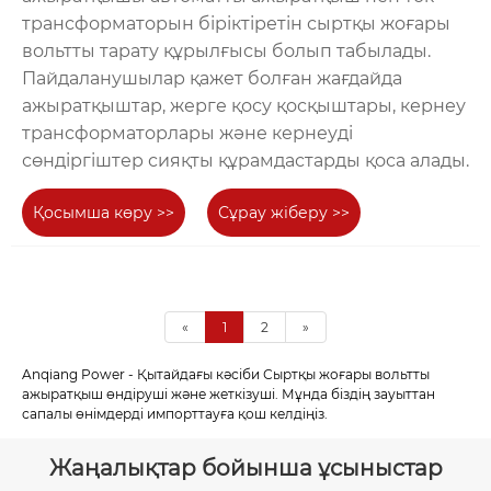
трансформаторын біріктіретін сыртқы жоғары
вольтты тарату құрылғысы болып табылады.
Пайдаланушылар қажет болған жағдайда
ажыратқыштар, жерге қосу қосқыштары, кернеу
трансформаторлары және кернеуді
сөндіргіштер сияқты құрамдастарды қоса алады.
Қосымша көру >>
Сұрау жіберу >>
«
1
2
»
Anqiang Power - Қытайдағы кәсіби Сыртқы жоғары вольтты
ажыратқыш өндіруші және жеткізуші. Мұнда біздің зауыттан
сапалы өнімдерді импорттауға қош келдіңіз.
Жаңалықтар бойынша ұсыныстар