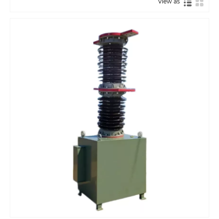
View as
экспортталатын модельдер ZW32, ZW7, ZW20
және SF6 автоматты ажыратқыштар болып
табылады. ZW32 жоғары вольтты автоматты
ажыратқыш әдетте 24КВ, 27,5КВ және 33КВ
номиналды кернеу деңгейлерімен теңшеледі;
ZW7 жоғары вольтты ажыратқыш 33КВ, 40,5КВ
және 24КВ номиналды кернеу деңгейлерімен
теңшелген; және SF6 автоматты ажыратқышы
66КВ, 126КВ, 220КВ және т.б. кернеу
деңгейлерімен реттеледі.
ZW32
сыртқы жоғары вольтты
ажыратқыш үлгісі