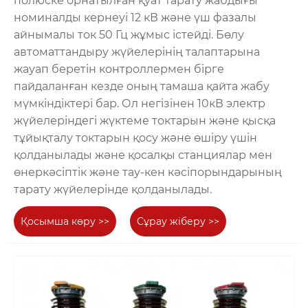
полюске орнатылған қуат тарату жабдығы
номиналды кернеуі 12 кВ және үш фазалы
айнымалы ток 50 Гц жұмыс істейді. Бөлу
автоматтандыру жүйелерінің талаптарына
жауап беретін контроллермен бірге
пайдаланған кезде оның тамаша қайта жабу
мүмкіндіктері бар. Ол негізінен 10кВ электр
жүйелеріндегі жүктеме токтарын және қысқа
тұйықталу токтарын қосу және өшіру үшін
қолданылады және қосалқы станциялар мен
өнеркәсіптік және тау-кен кәсіпорындарының
тарату жүйелерінде қолданылады.
Қосымша көру >>
Сұрау жіберу >>