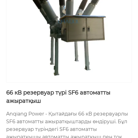
66 кВ резервуар түрі SF6 автоматты
ажыратқыш
Anqiang Power - Қытайдағы 66 кВ резервуарлы
SF6 автоматты ажыратқыштарды өндіруші. Бұл
резервуар түріндегі SF6 автоматты
ажыратқышы автоматты ажыратқыш пен ток