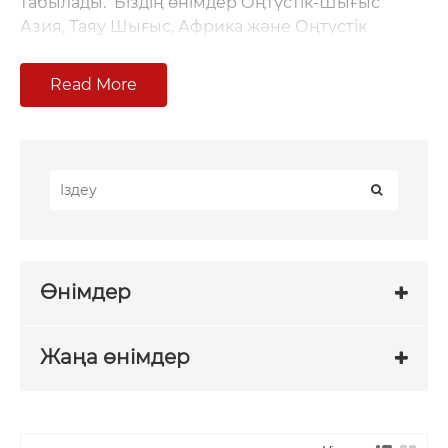
табылады. Біздің өнімдер Оңтүстік-Шығыс
Азия, Таяу Шығыс, Африка және Оңтүстік
Американың көптеген елдеріне экспортталды.
Біздің өнімдеріміздің номиналды кернеу
Read More
деңгейлеріне 24КВ, 27.5КВ, 33КВ, 40.5КВ, 66КВ,
126КВ және 220КВ кіреді. Біздің ZW7 электр
станциясы типті автоматты ажыратқыштар мен
SF6 автоматты ажыратқыштар біздің ең көп
сатылатын экспорттық өнімдеріміздің қатарына
жатады. Біз сыртқы жоғары вольтты вакуумдық
ажыратқыштарды тұтынушы талаптарына
немесе сызбаларға сәйкес реттей аламыз.
Өнімдер
Біздің өнімдер жоғары сапалы және қауіпсіз
және сенімді жұмысты қамтамасыз етеді.
Өнім санаттары
Жаңа өнімдер
Anqiang сыртқы жоғары вольтты
ажыратқыштардың көптеген үлгілері мен
техникалық сипаттамаларын ұсынады. Ең жиі