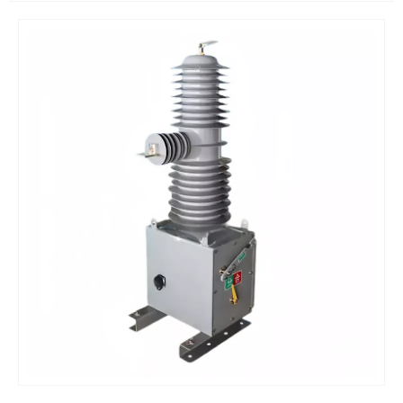
Сыртқы ток
Электр станциясы
трансформаторы
типті жоғары
бар электр
вольтты ажыратқыш
станциясының
автоматты
ажыратқышы
SF6 түрі
сыртқы жоғары вольтты
ажыратқыш