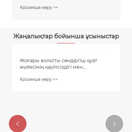
Қосымша көру >>
Жаңалықтар бойынша ұсыныстар
Жоғары вольтты сөндіргіш қуат
жүйесінің қауіпсіздігі мен
сенімділігін қалай жақсартады?
Қосымша көру >>

