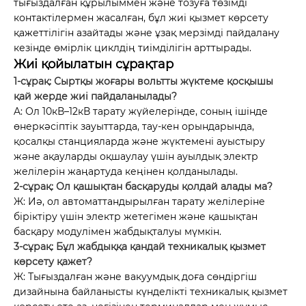
тығыздалған құрылыммен және тозуға төзімді
контактілермен жасалған, бұл жиі қызмет көрсету
қажеттілігін азайтады және ұзақ мерзімді пайдалану
кезінде өмірлік циклдің тиімділігін арттырады.
Жиі қойылатын сұрақтар
1-сұрақ: Сыртқы жоғары вольтты жүктеме қосқышы
қай жерде жиі пайдаланылады?
A: Ол 10кВ–12кВ тарату жүйелерінде, соның ішінде
өнеркәсіптік зауыттарда, тау-кен орындарында,
қосалқы станцияларда және жүктемені ауыстыру
және ақауларды оқшаулау үшін ауылдық электр
желілерін жаңартуда кеңінен қолданылады.
2-сұрақ: Ол қашықтан басқаруды қолдай алады ма?
Ж: Иә, ол автоматтандырылған тарату желілеріне
біріктіру үшін электр жетегімен және қашықтан
басқару модулімен жабдықталуы мүмкін.
3-сұрақ: Бұл жабдыққа қандай техникалық қызмет
көрсету қажет?
Ж: Тығыздалған және вакуумдық доға сөндіргіш
дизайнына байланысты күнделікті техникалық қызмет