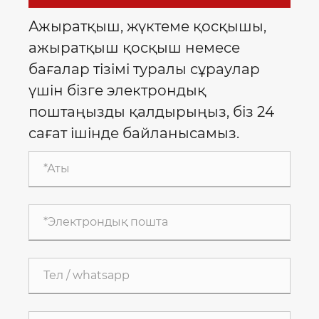
Ажыратқыш, жүктеме қосқышы,
ажыратқыш қосқыш немесе
бағалар тізімі туралы сұраулар
үшін бізге электрондық
поштаңызды қалдырыңыз, біз 24
сағат ішінде байланысамыз.