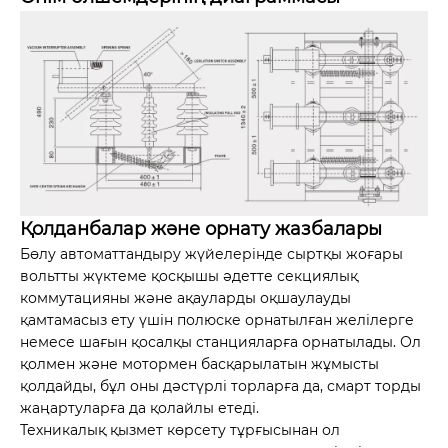
Қолданбалар және орнату жазбалары
Бөлу автоматтандыру жүйелерінде сыртқы жоғары
вольтты жүктеме қосқышы әдетте секциялық
коммутацияны және ақауларды оқшаулауды
қамтамасыз ету үшін полюске орнатылған желілерге
немесе шағын қосалқы станцияларға орнатылады. Ол
қолмен және мотормен басқарылатын жұмысты
қолдайды, бұл оны дәстүрлі торларға да, смарт торды
жаңартуларға да қолайлы етеді.
Техникалық қызмет көрсету тұрғысынан ол