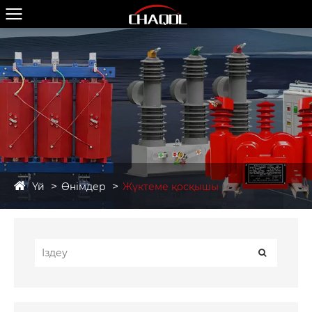
Үй
Өнімдер
Жүктеме қосқышы