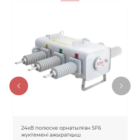


24кВ полюске орнатылған SF6
жүктемені ажыратқыш