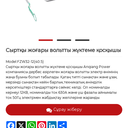
Сыртқы жоғары вольтты жүктеме қосқышы
Model:FZW32-12(40.5)
Сыртқы жоғары вольтты жүктеме қосқышы Anqiang Power
компаниясы дербес әзірлеген жоғары вольтты электр өнімінің
жаңа буыны болып табылады. Қатаң типті сынақтан және ұзақ
мерзімді сынақтан кейін барлық техникалық өнімділік
көрсеткіштері стандарттарға сәйкес келді. Ол номиналды
кернеуі 12КВ, номиналды ток 630А және үш фазалы айнымалы
ток 50Гц электрмен жабдықтау желілеріне жарамды.
Сұрау жіберу
Facebook
X
WhatsApp
Pinterest
LinkedIn
Share