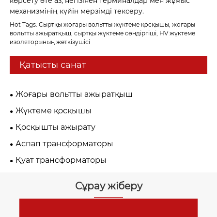
көрсету өте аз, негізінен терминалдар мен жұмыс
механизмінің күйін мерзімді тексеру.
Hot Tags: Сыртқы жоғары вольтты жүктеме қосқышы, жоғары
вольтты ажыратқыш, сыртқы жүктеме сөндіргіші, HV жүктеме
изоляторының жеткізушісі
Қатысты санат
Жоғары вольтты ажыратқыш
Жүктеме қосқышы
Қосқышты ажырату
Аспап трансформаторы
Қуат трансформаторы
Сұрау жіберу