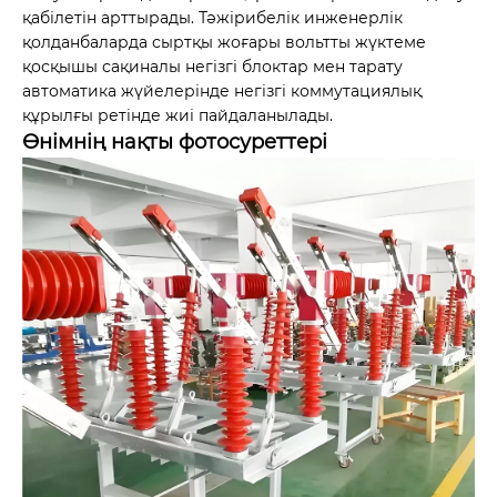
қабілетін арттырады. Тәжірибелік инженерлік
қолданбаларда сыртқы жоғары вольтты жүктеме
қосқышы сақиналы негізгі блоктар мен тарату
автоматика жүйелерінде негізгі коммутациялық
құрылғы ретінде жиі пайдаланылады.
Өнімнің нақты фотосуреттері