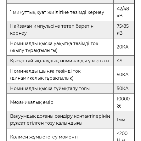
42/48
1 минуттық қуат жиілігіне төзімді кернеу
кВ
Найзағай импульсіне төтеп беретін
75/85
кернеу
кВ
Номиналды қысқа уақытқа төзімді ток
20КА
(жылу тұрақтылығы)
Қысқа тұйықталудың номиналды ұзақтығы
4S
Номиналды шыңға төзімді ток
50КА
(динамикалық тұрақтылық)
Номиналды қысқа тұйықталу тогы
50КА
10000
Механикалық өмір
次
Вакуумдық доғаны сөндіру контактілерінің
1мм
рұқсат етілген тозу қалыңдығы
≤200
Қолмен жұмыс істеу моменті
Н.м