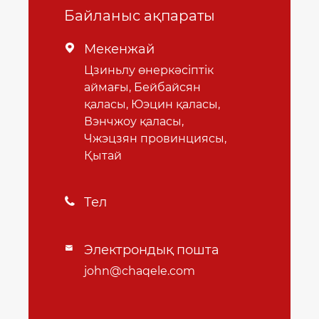
Байланыс ақпараты
Мекенжай

Цзиньлу өнеркәсіптік
аймағы, Бейбайсян
қаласы, Юэцин қаласы,
Вэнчжоу қаласы,
Чжэцзян провинциясы,
Қытай
Тел

Электрондық пошта

john@chaqele.com