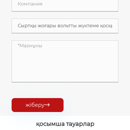
жіберу

қосымша тауарлар