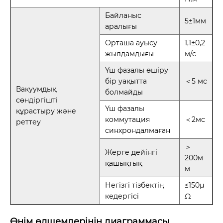
Байланыс
5±1мм
аралығы
Орташа ауысу
1,1±0,2
жылдамдығы
м/с
Үш фазалы өшіру
бір уақытта
＜5 мс
Вакуумдық
болмайды
сөндіргішті
Үш фазалы
құрастыру және
коммутация
＜2мс
реттеу
синхрондалмаған
＞
Жерге дейінгі
200м
қашықтық
м
Негізгі тізбектің
≤150μ
кедергісі
Ω
Өнім өлшемдерінің диаграммасы