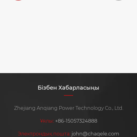
Бізбен Хабарласыңы
Zhejiang Anqiang Power Technology Co., Ltd.
Ұялы:
+86-15057324888
Электрондық пошта:
john@chaqele.com