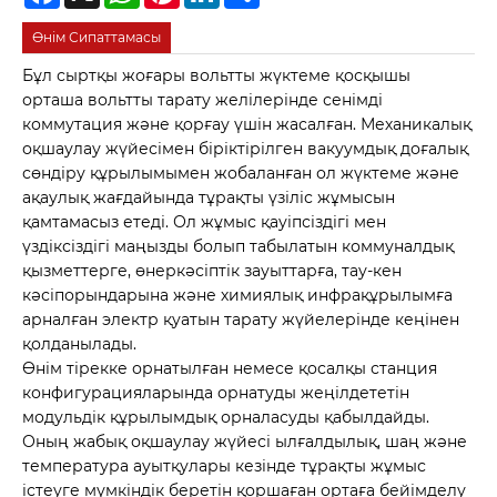
Өнім Сипаттамасы
Бұл сыртқы жоғары вольтты жүктеме қосқышы
орташа вольтты тарату желілерінде сенімді
коммутация және қорғау үшін жасалған. Механикалық
оқшаулау жүйесімен біріктірілген вакуумдық доғалық
сөндіру құрылымымен жобаланған ол жүктеме және
ақаулық жағдайында тұрақты үзіліс жұмысын
қамтамасыз етеді. Ол жұмыс қауіпсіздігі мен
үздіксіздігі маңызды болып табылатын коммуналдық
қызметтерге, өнеркәсіптік зауыттарға, тау-кен
кәсіпорындарына және химиялық инфрақұрылымға
арналған электр қуатын тарату жүйелерінде кеңінен
қолданылады.
Өнім тірекке орнатылған немесе қосалқы станция
конфигурацияларында орнатуды жеңілдететін
модульдік құрылымдық орналасуды қабылдайды.
Оның жабық оқшаулау жүйесі ылғалдылық, шаң және
температура ауытқулары кезінде тұрақты жұмыс
істеуге мүмкіндік беретін қоршаған ортаға бейімделу