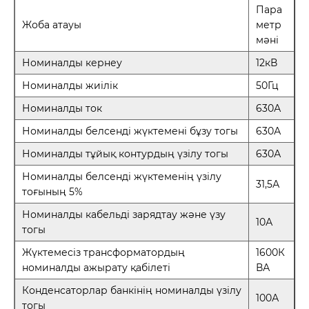
Пара
Жоба атауы
метр
мәні
Номиналды кернеу
12кВ
Номиналды жиілік
50Гц
Номиналды ток
630А
Номиналды белсенді жүктемені бұзу тогы
630А
Номиналды тұйық контурдың үзілу тогы
630А
Номиналды белсенді жүктеменің үзілу
31,5А
тоғының 5%
Номиналды кабельді зарядтау және үзу
10А
тогы
Жүктемесіз трансформатордың
1600К
номиналды ажырату қабілеті
ВА
Конденсаторлар банкінің номиналды үзілу
100А
тогы