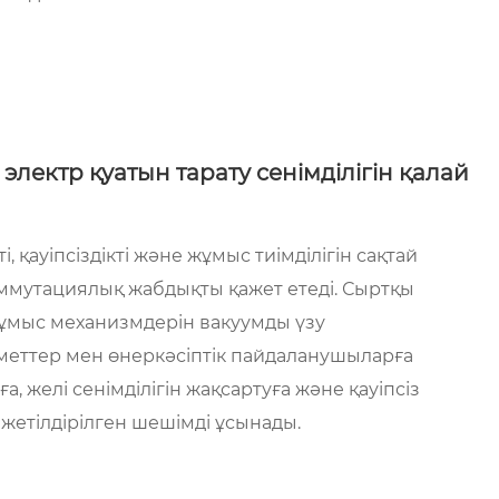
лектр қуатын тарату сенімділігін қалай
, қауіпсіздікті және жұмыс тиімділігін сақтай
оммутациялық жабдықты қажет етеді. Сыртқы
 жұмыс механизмдерін вакуумды үзу
зметтер мен өнеркәсіптік пайдаланушыларға
, желі сенімділігін жақсартуға және қауіпсіз
 жетілдірілген шешімді ұсынады.