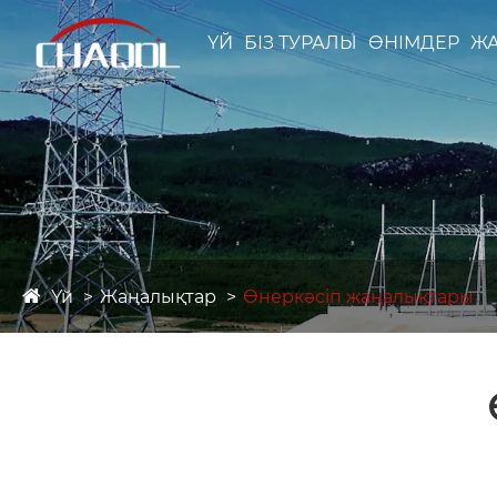
ҮЙ
БІЗ ТУРАЛЫ
ӨНІМДЕР
Ж
Үй
Жаңалықтар
Өнеркәсіп жаңалықтары