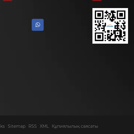
nks
Sitemap
RSS
XML
Құпиялылық саясаты