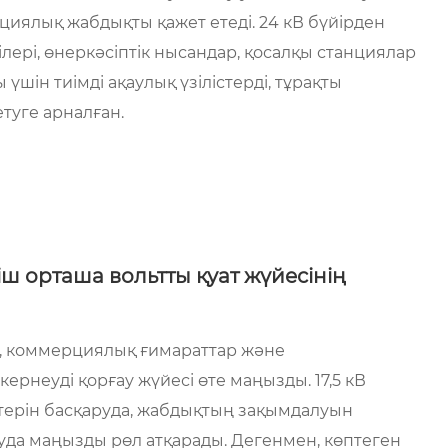
ациялық жабдықты қажет етеді. 24 кВ бүйірден
ері, өнеркәсіптік нысандар, қосалқы станциялар
ін тиімді ақаулық үзілістерді, тұрақты
етуге арналған.
гіш орташа вольтты қуат жүйесінің
рі, коммерциялық ғимараттар және
рнеуді қорғау жүйесі өте маңызды. 17,5 кВ
ектерін басқаруда, жабдықтың зақымдалуын
уда маңызды рөл атқарады. Дегенмен, көптеген