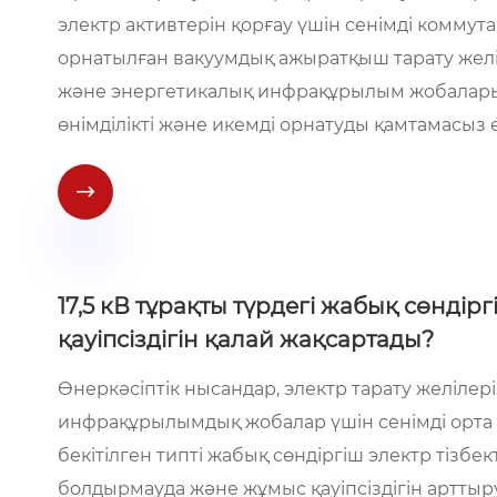
электр активтерін қорғау үшін сенімді коммут
орнатылған вакуумдық ажыратқыш тарату желіл
және энергетикалық инфрақұрылым жобалары үш
өнімділікті және икемді орнатуды қамтамасыз 

17,5 кВ тұрақты түрдегі жабық сөндір
қауіпсіздігін қалай жақсартады?
Өнеркәсіптік нысандар, электр тарату желіле
инфрақұрылымдық жобалар үшін сенімді орта ке
бекітілген типті жабық сөндіргіш электр тізб
болдырмауда және жұмыс қауіпсіздігін арттыр