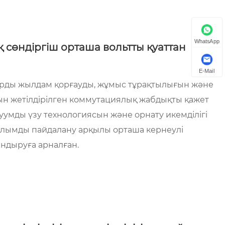
WhatsApp
 сөндіргіш орташа вольтты қуаттан
E-Mail
қтарды жылдам қорғауды, жұмыс тұрақтылығын және
тын жетілдірілген коммутациялық жабдықты қажет
уумды үзу технологиясын және орнату икемділігі
рылымды пайдалану арқылы орташа кернеулі
андыруға арналған.