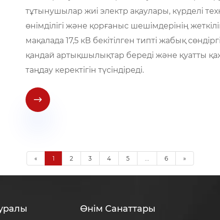
тұтынушылар жиі электр ақаулары, күрделі те
өнімділігі және қорғаныс шешімдерінің жеткілі
мақалада 17,5 кВ бекітілген типті жабық сөндір
қандай артықшылықтар береді және қуатты қа
таңдау керектігін түсіндіреді.

«
1
2
3
4
5
...
6
»
Туралы
Өнім Санаттары