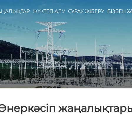
АҢАЛЫҚТАР
ЖҮКТЕП АЛУ
СҰРАУ ЖІБЕРУ
БІЗБЕН 
Өнеркәсіп жаңалықтар