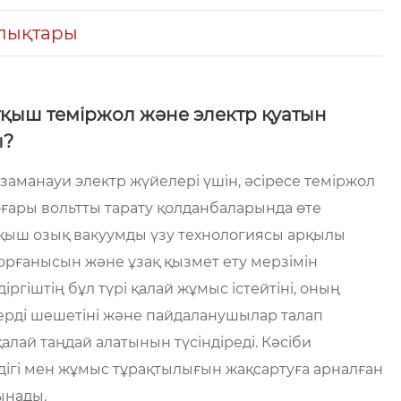
лықтары
атқыш теміржол және электр қуатын
ы?
заманауи электр жүйелері үшін, әсіресе теміржол
оғары вольтты тарату қолданбаларында өте
тқыш озық вакуумды үзу технологиясы арқылы
р қорғанысын және ұзақ қызмет ету мерзімін
іргіштің бұл түрі қалай жұмыс істейтіні, оның
лерді шешетіні және пайдаланушылар талап
алай таңдай алатынын түсіндіреді. Кәсіби
іздігі мен жұмыс тұрақтылығын жақсартуға арналған
ынады.