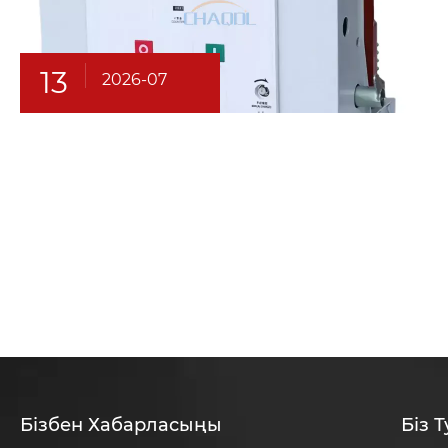
13
2026-07
Бізбен Хабарласыңы
Біз 