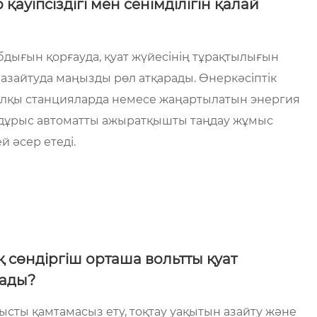
қауіпсіздігі мен сенімділігін қалай
дығын қорғауда, қуат жүйесінің тұрақтылығын
 азайтуда маңызды рөл атқарады. Өнеркәсіптік
алқы станцияларда немесе жаңартылатын энергия
дұрыс автоматты ажыратқышты таңдау жұмыс
ей әсер етеді.
 сөндіргіш орташа вольтты қуат
тады?
ысты қамтамасыз ету, тоқтау уақытын азайту және