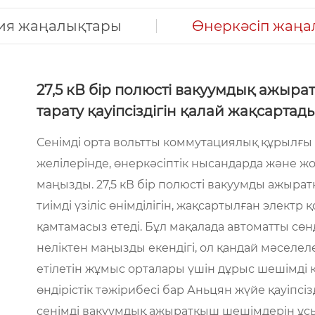
ия жаңалықтары
Өнеркәсіп жаңа
27,5 кВ бір полюсті вакуумдық ажыр
тарату қауіпсіздігін қалай жақсартад
Сенімді орта вольтты коммутациялық құрылғы 
желілерінде, өнеркәсіптік нысандарда және ж
маңызды. 27,5 кВ бір полюсті вакуумды ажыра
тиімді үзіліс өнімділігін, жақсартылған элект
қамтамасыз етеді. Бұл мақалада автоматты сөнд
неліктен маңызды екендігі, ол қандай мәселе
етілетін жұмыс орталары үшін дұрыс шешімді қ
өндірістік тәжірибесі бар Аньцян жүйе қауіпс
сенімді вакуумдық ажыратқыш шешімдерін ұс