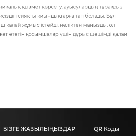
хникалық қызмет көрсету, ауысулардың тұрақсыз
ксіздігі сияқты қиындықтарға тап болады. Бұл
гіш қалай жұмыс істейді, неліктен маңызды, ол
жет ететін қосымшалар үшін дұрыс шешімді қалай
БІЗГЕ ЖАЗЫЛЫҢЫЗДАР
QR Коды