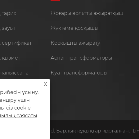
ң тарих
Жоғары вольтты ажыратқыш
ң зауыт
Жүктеме қосқышы
ң сертификат
Қосқышты ажырату
ң қызмет
Аспап трансформаторы
калық сапа
Қуат трансформаторы
X
рибесін ұсыну,
ендіру үшін
 сіз cookie
лылық саясаты
r Technology Co., Ltd. Барлық құқықтар қорғалған.
Li