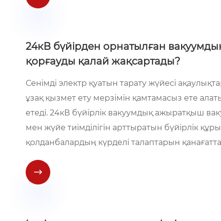
24кВ бүйірден орнатылған вакуумдық
қорғауды қалай жақсартады?
Сенімді электр қуатын тарату жүйесі ақаулы
ұзақ қызмет ету мерзімін қамтамасыз ете ала
етеді. 24кВ бүйірлік вакуумдық ажыратқыш вак
мен жүйе тиімділігін арттыратын бүйірлік құ
қолданбалардың күрделі талаптарын қанағатт
