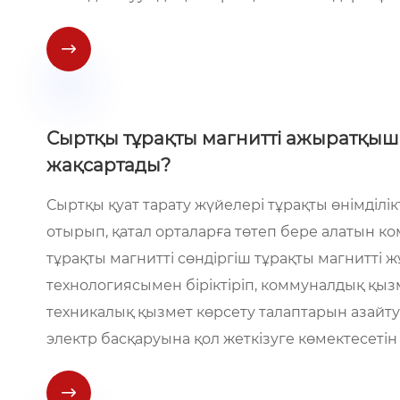

Сыртқы тұрақты магнитті ажыратқыш э
жақсартады?
Сыртқы қуат тарату жүйелері тұрақты өнімділікті
отырып, қатал орталарға төтеп бере алатын к
тұрақты магнитті сөндіргіш тұрақты магнитті
технологиясымен біріктіріп, коммуналдық қы
техникалық қызмет көрсету талаптарын азайтуға
электр басқаруына қол жеткізуге көмектесетін
