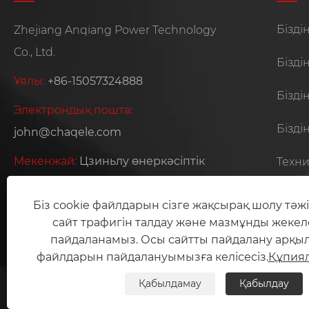
Бізді
Zhejiang Anqiang Power Technology
Co., Ltd.
Бізді
Ұялы:
+86-15057324888
Бізді
Электрондық пошта:
Бізді
john@chaqele.com
Мекенжай:
Цзиньлу өнеркәсіптік
Техни
аймағы, Бейбайсян қаласы, Юэцин
қаласы, Вэнчжоу қаласы, Чжэцзян
Біз cookie файлдарын сізге жақсырақ шолу тәжі
сайт трафигін талдау және мазмұнды жекел
провинциясы, Қытай
пайдаланамыз. Осы сайтты пайдалану арқылы
файлдарын пайдалануымызға келісесіз.
Құпия
Қабылдамау
Қабылдау
Copyright © 2026 Zhejiang Anqiang Powe