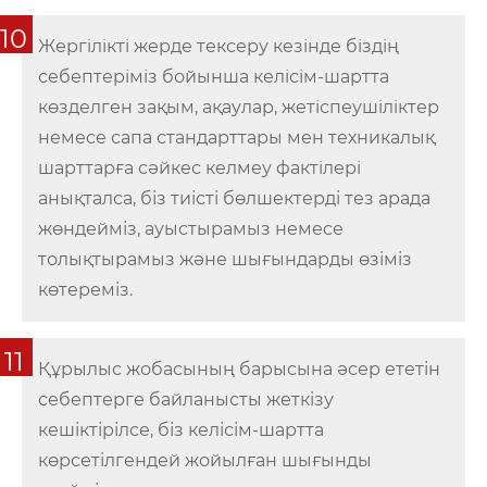
10
Жергiлiктi жерде тексеру кезiнде бiздiң
себептерiмiз бойынша келiсiм-шартта
көзделген зақым, ақаулар, жетiспеушiлiктер
немесе сапа стандарттары мен техникалық
шарттарға сәйкес келмеу фактiлерi
анықталса, біз тиісті бөлшектерді тез арада
жөндейміз, ауыстырамыз немесе
толықтырамыз және шығындарды өзіміз
көтереміз.
11
Құрылыс жобасының барысына әсер ететін
себептерге байланысты жеткізу
кешіктірілсе, біз келісім-шартта
көрсетілгендей жойылған шығынды