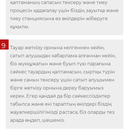
қаптаманың сапасын тексеру және тиеу
процесін қадағалау үшін біздің зауытқа және
тиеу станциясына өз өкілдерін жіберуге
құқылы.
9
Тауар жеткізу орнына келгеннен кейін,
сатып алушыдан хабарлама алғаннан кейін,
біз жүкқұжатын және буып-түю парағына
сәйкес тауардың қаптамасын, сыртқы түрін
және санын тексеру үшін сатып алушымен
бірге жеткізу орнына дереу баруымыз
керек. Егер қандай да бір сәйкессіздіктер
табылса және екі тараптың өкілдері біздің
жауапкершілігімізді растаса, біз оларды тез
арада өңдеп, шешеміз.