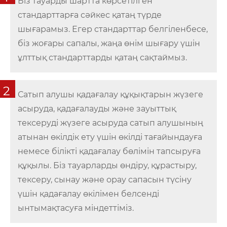
Біз тауарды шартта көрсетілген
стандарттарға сәйкес қатаң түрде
шығарамыз. Егер стандарттар белгіленбесе,
біз жоғары сапалы, жаңа өнім шығару үшін
ұлттық стандарттарды қатаң сақтаймыз.
2
Сатып алушы қадағалау құқықтарын жүзеге
асыруда, қадағалауды және зауыттық
тексеруді жүзеге асыруда сатып алушының
атынан өкілдік ету үшін өкілді тағайындауға
немесе білікті қадағалау бөлімін тапсыруға
құқылы. Біз тауарларды өндіру, құрастыру,
тексеру, сынау және орау сапасын түсіну
үшін қадағалау өкілімен белсенді
ынтымақтасуға міндеттіміз.