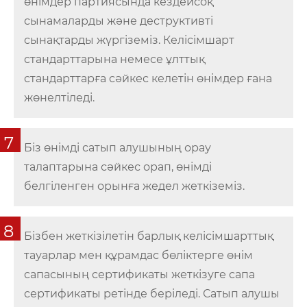
өнімдер партиясында кездейсоқ
сынамаларды және деструктивті
сынақтарды жүргіземіз. Келісімшарт
стандарттарына немесе ұлттық
стандарттарға сәйкес келетін өнімдер ғана
жөнелтіледі.
7
Біз өнімді сатып алушының орау
талаптарына сәйкес орап, өнімді
белгіленген орынға жедел жеткіземіз.
8
Бізбен жеткізілетін барлық келісімшарттық
тауарлар мен құрамдас бөліктерге өнім
сапасының сертификаты жеткізуге сапа
сертификаты ретінде беріледі. Сатып алушы