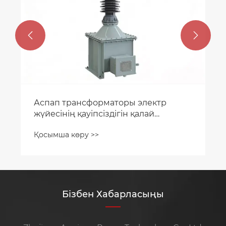


Аспап трансформаторы электр
жүйесінің қауіпсіздігін қалай
жақсартады?
Қосымша көру >>
Бізбен Хабарласыңы