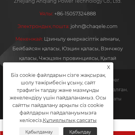
Zhejiang Anqiang Power Technology Co., Ltd.
Ұялы:
+86-15057324888
Электрондық пошта:
john@chaqele.com
Мекенжай:
Цзиньлу өнеркәсіптік аймағы,
Бейбайсян қаласы, Юэцин қаласы, Вэнчжоу
қаласы, Чжэцзян провинциясы, Қытай
X
Біз cookie файлдарын сізге жақсырақ
Copyright © 2026 Zhejiang Anqiang Power
шолу тәжірибесін ұсыну, сайт
Technology Co., Ltd. Барлық құқықтар қорғалған.
трафигін талдау және мазмұнды
жекелендіру үшін пайдаланамыз. Осы
Links
Sitemap
RSS
XML
Құпиялылық саясаты
сайтты пайдалану арқылы сіз cookie
файлдарын пайдалануымызға
келісесіз.
Құпиялылық саясаты
Қабылдамау
Қабылдау