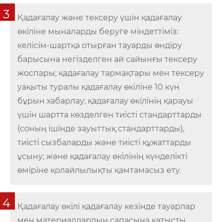
3
Қадағалау және тексеру үшін қадағалау
өкіліне мыналарды беруге міндеттіміз:
келісім-шартқа отырған тауарды өндіру
барысына негізделген ай сайынғы тексеру
жоспары; қадағалау тармақтары мен тексеру
уақыты туралы қадағалау өкіліне 10 күн
бұрын хабарлау; қадағалау өкілінің қарауы
үшін шартта көзделген тиісті стандарттарды
(соның ішінде зауыттық стандарттарды),
тиісті сызбаларды және тиісті құжаттарды
ұсыну; және қадағалау өкілінің күнделікті
өміріне қолайлылықты қамтамасыз ету.
4
Қадағалау өкілі қадағалау кезінде тауарлар
мен материалдардың сапасына қатысты