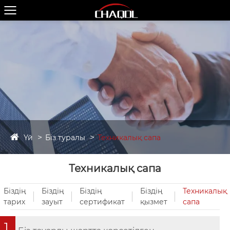
Үй
Біз туралы
Техникалық сапа
Техникалық сапа
Біздің
Біздің
Біздің
Біздің
Техникалық
тарих
зауыт
сертификат
қызмет
сапа
1