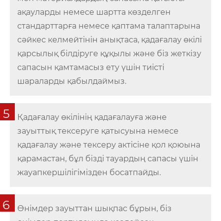
ақауларды немесе шартта көзделген
стандарттарға немесе қаптама талаптарына
сәйкес келмейтінін анықтаса, қадағалау өкілі
қарсылық білдіруге құқылы және біз жеткізу
сапасын қамтамасыз ету үшін тиісті
шараларды қабылдаймыз.
5
Қадағалау өкілінің қадағалауға және
зауыттық тексеруге қатысуына немесе
қадағалау және тексеру актісіне қол қоюына
қарамастан, бұл бізді тауардың сапасы үшін
жауапкершілігімізден босатпайды.
6
Өнімдер зауыттан шықпас бұрын, біз