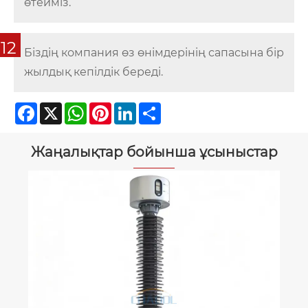
өтейміз.
12
Біздің компания өз өнімдерінің сапасына бір
жылдық кепілдік береді.
Facebook
X
WhatsApp
Pinterest
LinkedIn
Share
Жаңалықтар бойынша ұсыныстар