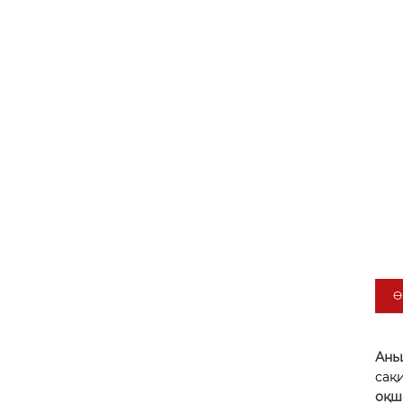
Ө
Ань
сақ
оқш