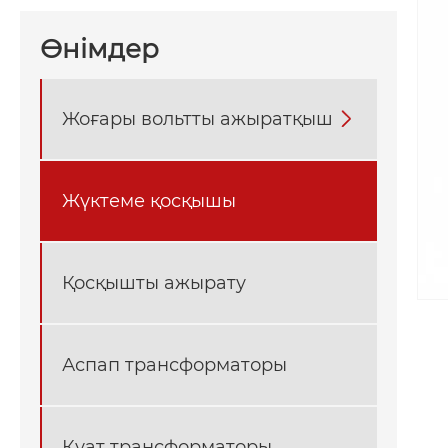
Өнімдер
Жоғары вольтты ажыратқыш

Жүктеме қосқышы
Қосқышты ажырату
Аспап трансформаторы
Қуат трансформаторы