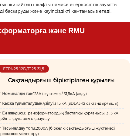
атын жинайтын шкафты немесе өнеркәсіптік зауытты
і басқаруды және қауіпсіздікті қамтамасыз етеді.
нсформаторға және RMU
FZRN25-12D/T125-31,5
Сақтандырғыш біріктірілген құрылғы
✓
Номиналды ток:
125А (жүктеме) / 31,5кА (ақау)
✓
Қысқа тұйықталудың үзілуі:
31,5 кА (SDLAJ-12 сақтандырғышы)
✓
Ең жақсысы:
Трансформатордың бастапқы қорғанысы, 31,5 кА
дейін ақауларды оқшаулау
✓
Тасымалдау тогы:
2000A (біркелкі сақтандырғыш жүктемесі
қосқышын үйлестіру)