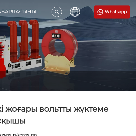
ХАБАРЛАСЫҢЫ
Whatsapp
кі жоғары вольтты жүктеме
сқышы
FZN25-12/FZR25-12D