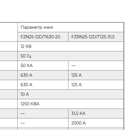
Параметр мәні
FZN25-12D/T630-20
FZRN25-12D/T125-31,5
12 КВ
50 Гц
50 КА
—
630 А
125 А
630 А
125 А
10 А
1250 КВА
—
31,5 КА
—
2000 А