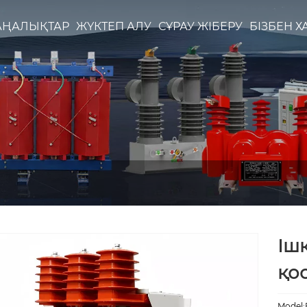
АҢАЛЫҚТАР
ЖҮКТЕП АЛУ
СҰРАУ ЖІБЕРУ
БІЗБЕН 
Іш
қо
Model: