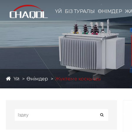
ҮЙ
БІЗ ТУРАЛЫ
ӨНІМДЕР
Ж
Үй
Өнімдер
Жүктеме қосқышы