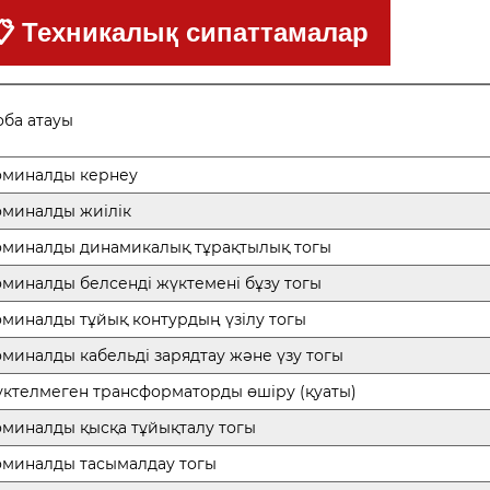
📋 Техникалық сипаттамалар
ба атауы
миналды кернеу
миналды жиілік
миналды динамикалық тұрақтылық тогы
миналды белсенді жүктемені бұзу тогы
миналды тұйық контурдың үзілу тогы
миналды кабельді зарядтау және үзу тогы
ктелмеген трансформаторды өшіру (қуаты)
миналды қысқа тұйықталу тогы
миналды тасымалдау тогы