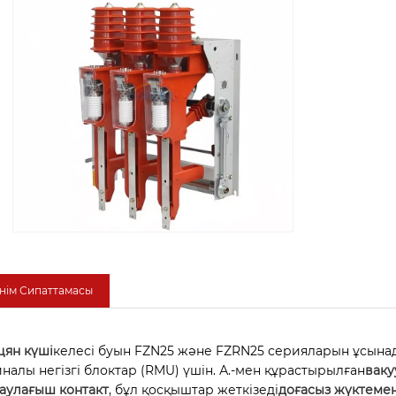
нім Сипаттамасы
цян күші
келесі буын FZN25 және FZRN25 серияларын ұсына
иналы негізгі блоктар (RMU) үшін. А.-мен құрастырылған
ваку
аулағыш контакт
, бұл қосқыштар жеткізеді
доғасыз жүктемен