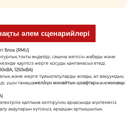
 нақты әлем сценарийлері
гі блок (RMU)
нтурлық токты өңдейді, сақина желісін жабады және
езінде қауіпсіз жерге қосуды қамтамасыз етеді.
0кВА, 1250кВА)
фазалық және жерге тұйықталуларды жояды, ал вакуумдық
ді. үшін тамаша
жел/күн жинайтын шкафтар
және
жинақы
А)
электрлік қалпына келтіруінің арқасында жүктемесіз
алу ақауларын күтсеңіз, әрқашан артықшылық