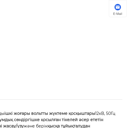
E-Mail
ды
ішкі жоғары вольтты жүктеме қосқыштары
12кВ, 50Гц
умдық сөндіргішке қосылған тікелей әсер ететін
і жасау/үзу
және берік
қысқа тұйықталудан