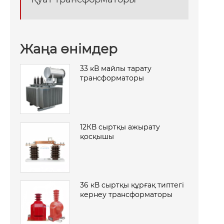
Жаңа өнімдер
33 кВ майлы тарату
трансформаторы
12КВ сыртқы ажырату
қосқышы
36 кВ сыртқы құрғақ типтегі
кернеу трансформаторы