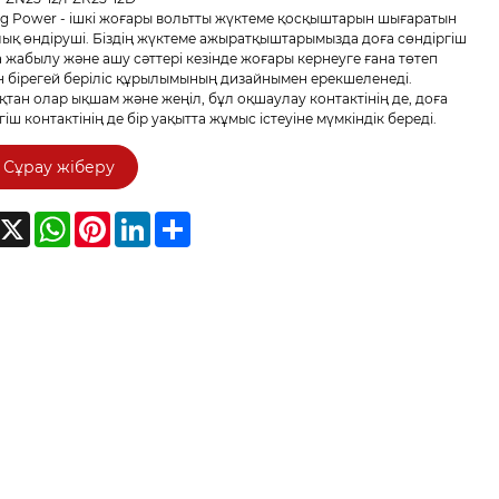
g Power - ішкі жоғары вольтты жүктеме қосқыштарын шығаратын
ық өндіруші. Біздің жүктеме ажыратқыштарымызда доға сөндіргіш
 жабылу және ашу сәттері кезінде жоғары кернеуге ғана төтеп
н бірегей беріліс құрылымының дизайнымен ерекшеленеді.
тан олар ықшам және жеңіл, бұл оқшаулау контактінің де, доға
гіш контактінің де бір уақытта жұмыс істеуіне мүмкіндік береді.
Сұрау жіберу
acebook
X
WhatsApp
Pinterest
LinkedIn
Share