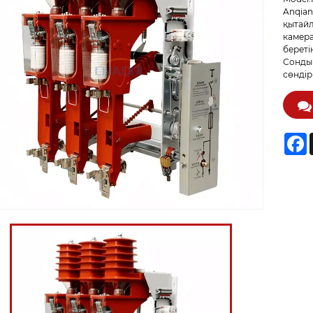
Anqian
қытайл
камера
береті
Сондық
сөндір
F