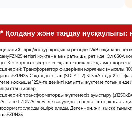
📍 Қолдану және таңдау нұсқаулығы:
-сценарий: кіріс/контур қосқышы ретінде 12кВ сақиналы негіз
дану
FZN25
негізгі жүктеме ажыратқышы ретінде. Ол 630А ко
ды. Кіріктірілген жерге қосқыш техникалық қызмет көрсету к
-сценарий: Трансформатор фидерінен қорғаныс (мысалы, 100
даңыз
FZRN25
. Сақтандырғыш (SDLAJ-12) 31,5 кА-ға дейінгі 
теме қосқышы 125А-ге дейінгі қалыпты жүктеме тогын өңдей
алқы станциялар
.
-сценарий: трансформаторды жүктемесіз ауыстыру (≤1250кВ
25 және FZRN25 екеуі де вакуумдық сөндіргіштің жоғары ди
нсформаторларды өшіре алады. Дегенмен, жиі қысқа тұйықт
ңіз
FZRN25
.