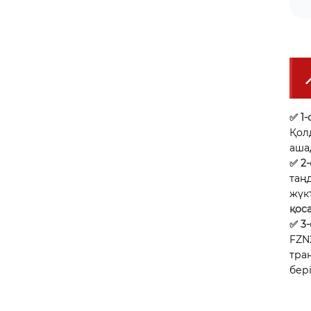
✅ 1
Қол
аша
✅ 2
таң
жүк
қос
✅ 3
FZN
тра
бері