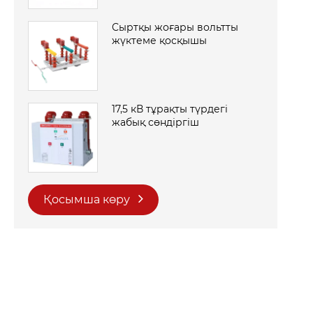
Сыртқы жоғары вольтты
жүктеме қосқышы
17,5 кВ тұрақты түрдегі
жабық сөндіргіш
Қосымша көру