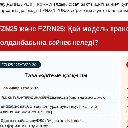
ғау
(FZRN25 үшін). Коммуналдық қосалқы станцияны, жел қу
қарсаңыз да, біздің FZN25/FZRN25 сериямыз жүктемені сенімд
FZN25 және FZRN25: Қай модель тра
қолданбасына сәйкес келеді?
FZN25-12D/T630-20
Таза жүктеме қосқышы
✓
Номиналды ток:
630А
✓
Қысқа тұйықталудың үзілуі:
Ешқандай (сақтандырғыш жоқ)
✓
Ең жақсысы:
Кабельдік контурды ауыстыру, RMU негізгі
осқышы, жиі жүктеме циклдері
✓
Әдеттегі пайдалану:
1250кВА дейінгі жүктемесіз
рансформаторды ауыстыру