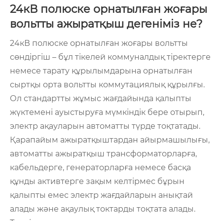
24кВ полюске орнатылған жоғары
вольтты ажыратқыш дегеніміз не?
24кВ полюске орнатылған жоғары вольтты
сөндіргіш – бұл тікелей коммуналдық тіректерге
немесе тарату құрылымдарына орнатылған
сыртқы орта вольтты коммутациялық құрылғы.
Ол стандартты жұмыс жағдайында қалыпты
жүктемені ауыстыруға мүмкіндік бере отырып,
электр ақауларын автоматты түрде тоқтатады.
Қарапайым ажыратқыштардан айырмашылығы,
автоматты ажыратқыш трансформаторларға,
кабельдерге, генераторларға немесе басқа
құнды активтерге зақым келтірмес бұрын
қалыпты емес электр жағдайларын анықтай
алады және ақаулық токтарды тоқтата алады.