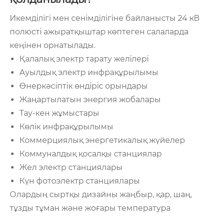
Икемділігі мен сенімділігіне байланысты 24 кВ
полюсті ажыратқыштар көптеген салаларда
кеңінен орнатылады.
Қалалық электр тарату желілері
Ауылдық электр инфрақұрылымы
Өнеркәсіптік өндіріс орындары
Жаңартылатын энергия жобалары
Тау-кен жұмыстары
Көлік инфрақұрылымы
Коммерциялық энергетикалық жүйелер
Коммуналдық қосалқы станциялар
Жел электр станциялары
Күн фотоэлектр станциялары
Олардың сыртқы дизайны жаңбыр, қар, шаң,
тұзды тұман және жоғары температура