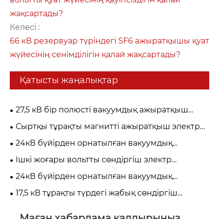
жақсартады?
Келесі :
66 кВ резервуар түріндегі SF6 ажыратқышы қуат
жүйесінің сенімділігін қалай жақсартады?
Қатысты жаңалықтар
27,5 кВ бір полюсті вакуумдық ажыратқыш
теміржол және электр қуатын тарату
Сыртқы тұрақты магнитті ажыратқыш электр
қауіпсіздігін қалай жақсартады?
қуатын тарату сенімділігін қалай жақсартады?
24кВ бүйірден орнатылған вакуумдық
сөндіргіш орташа вольтты қуаттан қорғауды
Ішкі жоғары вольтты сөндіргіш электр
қалай жақсартады?
қауіпсіздігі мен сенімділігін қалай жақсартады?
24кВ бүйірден орнатылған вакуумдық
сөндіргіш орташа вольтты қуат жүйесінің
17,5 кВ тұрақты түрдегі жабық сөндіргіш
қауіпсіздігін қалай жақсартады?
орташа вольтты қуат жүйесінің қауіпсіздігін
қалай жақсартады?
Маған хабарлама қалдырыңыз