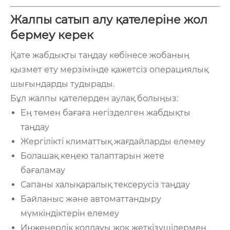
Жалпы сатып алу қателеріне жол
бермеу керек
Қате жабдықты таңдау көбінесе жобаның
қызмет ету мерзімінде қажетсіз операциялық
шығындарды тудырады.
Бұл жалпы қателерден аулақ болыңыз:
Ең төмен бағаға негізделген жабдықты
таңдау
Жергілікті климаттық жағдайларды елемеу
Болашақ кеңею талаптарын жете
бағаламау
Сапаны халықаралық тексерусіз таңдау
Байланыс және автоматтандыру
мүмкіндіктерін елемеу
Инженерлік қолдауы жоқ жеткізушілермен