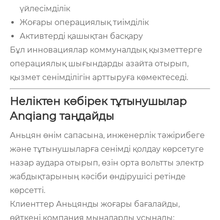
үйлесімділік
Жоғары операциялық тиімділік
Активтерді қашықтан басқару
Бұл инновациялар коммуналдық қызметтерге
операциялық шығындарды азайта отырып,
қызмет сенімділігін арттыруға көмектеседі.
Неліктен көбірек тұтынушылар
Anqiang таңдайды
Аньцян өнім сапасына, инженерлік тәжірибеге
және тұтынушыларға сенімді қолдау көрсетуге
назар аудара отырып, өзін орта вольтты электр
жабдықтарының кәсіби өндірушісі ретінде
көрсетті.
Клиенттер Аньцянды жоғары бағалайды,
өйткені компания мыналарды ұсынады: