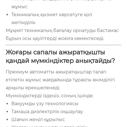
жұмыс
Техникалық қызмет көрсетуге қол
жетімділік
Мұқият техникалық бағалау орнатуды бастамас
бұрын осы қауіптерді жоюға көмектеседі.
Жоғары сапалы ажыратқышты
қандай мүмкіндіктер анықтайды?
Премиум автоматты ажыратқыштар талап
етілетін жұмыс жағдайында тұрақты өнімділігі
арқылы ерекшеленеді.
Мүмкіндіктерді іздеңіз, соның ішінде:
Вакуумды үзу технологиясы
Тамаша диэлектрлік оқшаулау
Шағын жеңіл құрылыс