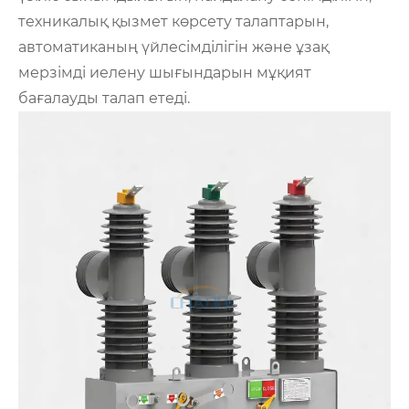
техникалық қызмет көрсету талаптарын,
автоматиканың үйлесімділігін және ұзақ
мерзімді иелену шығындарын мұқият
бағалауды талап етеді.