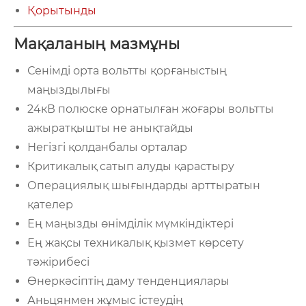
Қорытынды
Мақаланың мазмұны
Сенімді орта вольтты қорғаныстың
маңыздылығы
24кВ полюске орнатылған жоғары вольтты
ажыратқышты не анықтайды
Негізгі қолданбалы орталар
Критикалық сатып алуды қарастыру
Операциялық шығындарды арттыратын
қателер
Ең маңызды өнімділік мүмкіндіктері
Ең жақсы техникалық қызмет көрсету
тәжірибесі
Өнеркәсіптің даму тенденциялары
Аньцянмен жұмыс істеудің