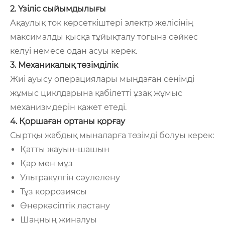
2. Үзіліс сыйымдылығы
Ақаулық ток көрсеткіштері электр желісінің
максималды қысқа тұйықталу тогына сәйкес
келуі немесе одан асуы керек.
3. Механикалық төзімділік
Жиі ауысу операциялары мыңдаған сенімді
жұмыс циклдарына қабілетті ұзақ жұмыс
механизмдерін қажет етеді.
4. Қоршаған ортаны қорғау
Сыртқы жабдық мыналарға төзімді болуы керек:
Қатты жауын-шашын
Қар мен мұз
Ультракүлгін сәулелену
Тұз коррозиясы
Өнеркәсіптік ластану
Шаңның жиналуы