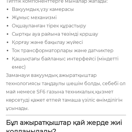
Типтік компоненттерге мыналар жатады:
Вакуумдық үзу камерасы
Жұмыс механизмі
Оқшауланған тірек құрастыру
Сыртқы ауа райына төзімді қоршау
Қорғау және бақылау жүйесі
Ток трансформаторлары және датчиктер
Қашықтағы байланыс интерфейсі (міндетті
емес)
Заманауи вакуумдық ажыратқыштар
технологиясы таңдаулы шешім болды, себебі ол
май немесе SF6 газына техникалық қызмет
көрсетуді қажет етпей тамаша үзіліс өнімділігін
ұсынады.
Бұл ажыратқыштар қай жерде жиі
қолданылады?