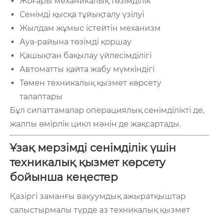
Жоғары механикалық төзімділік
Сенімді қысқа тұйықталу үзілуі
Жылдам жұмыс істейтін механизм
Ауа-райына төзімді қоршау
Қашықтан бақылау үйлесімділігі
Автоматты қайта жабу мүмкіндігі
Төмен техникалық қызмет көрсету
талаптары
Бұл сипаттамалар операциялық сенімділікті де,
жалпы өмірлік цикл мәнін де жақсартады.
Ұзақ мерзімді сенімділік үшін
техникалық қызмет көрсету
бойынша кеңестер
Қазіргі заманғы вакуумдық ажыратқыштар
салыстырмалы түрде аз техникалық қызмет