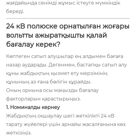
жағдайында сенімді жұмыс істеуге мүмкіндік
береді.
24 кВ полюске орнатылған жоғары
вольтты ажыратқышты қалай
бағалау керек?
Көптеген сатып алушылар ең алдымен бағаға
назар аударады. Дегенмен, бастапқы сатып алу
құны жабдықтың қызмет ету мерзімінің
құнының аз ғана бөлігін құрайды.
Оның орнына осы маңызды бағалау
факторларын қарастырыңыз.
1. Номиналды кернеу
Жабдықтың оқшаулау шегі жеткілікті 24 кВ
тарату жүйелері үшін арнайы жасалғанына көз
жеткізіңіз.