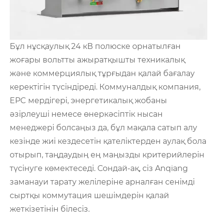
Бұл нұсқаулық 24 кВ полюске орнатылған
жоғары вольтты ажыратқышты техникалық
және коммерциялық тұрғыдан қалай бағалау
керектігін түсіндіреді. Коммуналдық компания,
EPC мердігері, энергетикалық жобаны
әзірлеуші ​​немесе өнеркәсіптік нысан
менеджері болсаңыз да, бұл мақала сатып алу
кезінде жиі кездесетін қателіктерден аулақ бола
отырып, таңдаудың ең маңызды критерийлерін
түсінуге көмектеседі. Сондай-ақ, сіз Anqiang
заманауи тарату желілеріне арналған сенімді
сыртқы коммутация шешімдерін қалай
жеткізетінін білесіз.