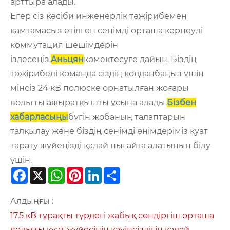
арттыра алады.
Егер сіз кәсіби инженерлік тәжірибемен
қамтамасыз етілген сенімді орташа кернеулі
коммутация шешімдерін
іздесеңіз,
Аньцян
көмектесуге дайын. Біздің
тәжірибелі команда сіздің қолданбаңыз үшін
мінсіз 24 кВ полюске орнатылған жоғары
вольтты ажыратқышты ұсына алады.
Бізбен
хабарласыңы
бүгін жобаның талаптарын
талқылау және біздің сенімді өнімдеріміз қуат
тарату жүйеңізді қалай нығайта алатынын білу
үшін.
Facebook
X
WhatsApp
Pinterest
LinkedIn
Share
Алдыңғы :
17,5 кВ тұрақты түрдегі жабық сөндіргіш орташа
вольтты қуат жүйесінің қауіпсіздігін қалай