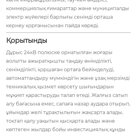
коммерциялық ғимараттар және муниципалды
электр жүйелері барлығы сенімді орташа
кернеу қорғанысынан пайда көреді.
Қорытынды
Дұрыс 24кВ полюске орнатылған жоғары
вольтты ажыратқышты таңдау өнімділікті,
сенімділікті, қоршаған ортаға бейімделуді,
автоматтандыру мүмкіндігін және ұзақ мерзімді
техникалық қызмет көрсету шығындарын
мұқият қарастыруды талап етеді. Жалғыз сатып
алу бағасына емес, сапаға назар аудара отырып,
ұйымдар желі тұрақтылығын жақсарта алады,
тоқтап қалу уақытын қысқарта алады және
көптеген жылдар бойы инвестициялық құнды