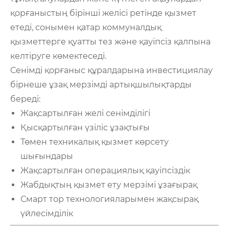
қорғаныстың бірінші желісі ретінде қызмет
етеді, сонымен қатар коммуналдық
қызметтерге қуатты тез және қауіпсіз қалпына
келтіруге көмектеседі.
Сенімді қорғаныс құралдарына инвестициялау
бірнеше ұзақ мерзімді артықшылықтарды
береді:
Жақсартылған желі сенімділігі
Қысқартылған үзіліс ұзақтығы
Төмен техникалық қызмет көрсету
шығындары
Жақсартылған операциялық қауіпсіздік
Жабдықтың қызмет ету мерзімі ұзағырақ
Смарт тор технологияларымен жақсырақ
үйлесімділік