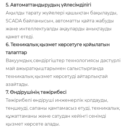
5. Автоматтандырудың үйлесімділігі
Ақылды тарату жүйелері қашықтан бақылауды,
SCADA байланысын, автоматты қайта жабуды
және интеллектуалды ақауларды анықтауды
қажет етеді.
6. Техникалық қызмет көрсетуге қойылатын
талаптар
Вакуумдық сөндіргіштер технологиясы дәстүрлі
май ажыратқыштарымен салыстырғанда
техникалық қызмет көрсетуді айтарлықтай
азайтады.
7. Өндірушінің тәжірибесі
Тәжірибелі өндіруші инженерлік қолдауды,
теңшеуді, сапаны қамтамасыз етуді, техникалық
құжаттаманы және сатудан кейінгі сенімді
қызмет көрсете алады.