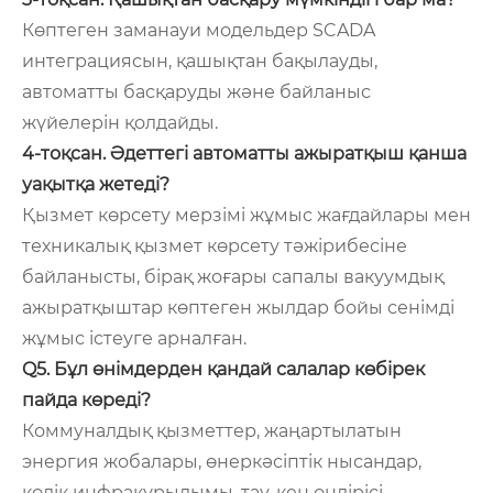
Көптеген заманауи модельдер SCADA
интеграциясын, қашықтан бақылауды,
автоматты басқаруды және байланыс
жүйелерін қолдайды.
4-тоқсан. Әдеттегі автоматты ажыратқыш қанша
уақытқа жетеді?
Қызмет көрсету мерзімі жұмыс жағдайлары мен
техникалық қызмет көрсету тәжірибесіне
байланысты, бірақ жоғары сапалы вакуумдық
ажыратқыштар көптеген жылдар бойы сенімді
жұмыс істеуге арналған.
Q5. Бұл өнімдерден қандай салалар көбірек
пайда көреді?
Коммуналдық қызметтер, жаңартылатын
энергия жобалары, өнеркәсіптік нысандар,
көлік инфрақұрылымы, тау-кен өндірісі,