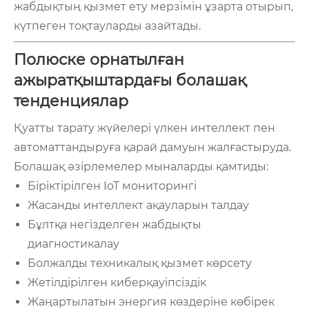
жабдықтың қызмет ету мерзімін ұзарта отырып,
күтпеген тоқтауларды азайтады.
Полюске орнатылған
ажыратқыштардағы болашақ
тенденциялар
Қуатты тарату жүйелері үлкен интеллект пен
автоматтандыруға қарай дамуын жалғастыруда.
Болашақ әзірлемелер мыналарды қамтиды:
Біріктірілген IoT мониторингі
Жасанды интеллект ақауларын талдау
Бұлтқа негізделген жабдықты
диагностикалау
Болжалды техникалық қызмет көрсету
Жетілдірілген киберқауіпсіздік
Жаңартылатын энергия көздеріне көбірек