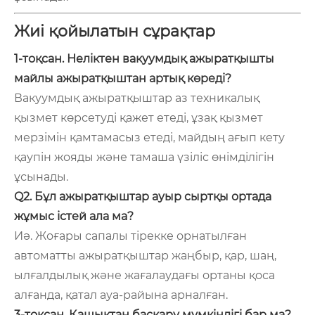
Жиі қойылатын сұрақтар
1-тоқсан. Неліктен вакуумдық ажыратқышты
майлы ажыратқыштан артық көреді?
Вакуумдық ажыратқыштар аз техникалық
қызмет көрсетуді қажет етеді, ұзақ қызмет
мерзімін қамтамасыз етеді, майдың ағып кету
қаупін жояды және тамаша үзіліс өнімділігін
ұсынады.
Q2. Бұл ажыратқыштар ауыр сыртқы ортада
жұмыс істей ала ма?
Иә. Жоғары сапалы тірекке орнатылған
автоматты ажыратқыштар жаңбыр, қар, шаң,
ылғалдылық және жағалаудағы ортаны қоса
алғанда, қатал ауа-райына арналған.
3-тоқсан. Қашықтан басқару мүмкіндігі бар ма?