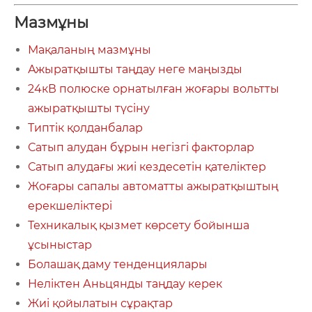
Мазмұны
Мақаланың мазмұны
Ажыратқышты таңдау неге маңызды
24кВ полюске орнатылған жоғары вольтты
ажыратқышты түсіну
Типтік қолданбалар
Сатып алудан бұрын негізгі факторлар
Сатып алудағы жиі кездесетін қателіктер
Жоғары сапалы автоматты ажыратқыштың
ерекшеліктері
Техникалық қызмет көрсету бойынша
ұсыныстар
Болашақ даму тенденциялары
Неліктен Аньцянды таңдау керек
Жиі қойылатын сұрақтар