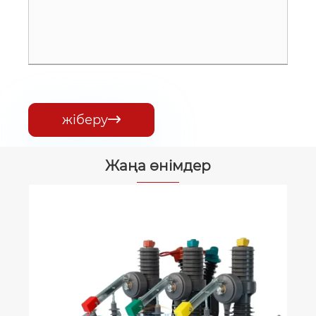
жіберу

Жаңа өнімдер
Майлы аралас аспап
трансформаторы
Қосымша көру >>