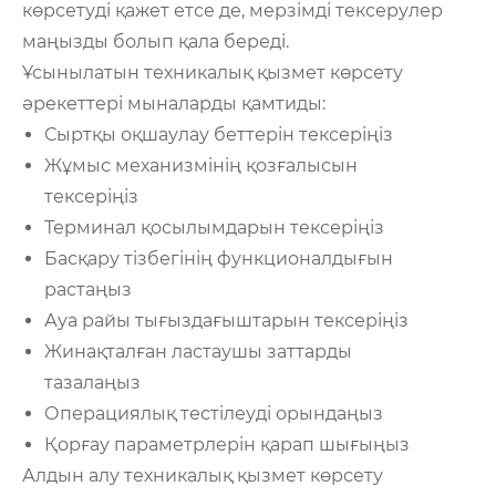
көрсетуді қажет етсе де, мерзімді тексерулер
маңызды болып қала береді.
Ұсынылатын техникалық қызмет көрсету
әрекеттері мыналарды қамтиды:
Сыртқы оқшаулау беттерін тексеріңіз
Жұмыс механизмінің қозғалысын
тексеріңіз
Терминал қосылымдарын тексеріңіз
Басқару тізбегінің функционалдығын
растаңыз
Ауа райы тығыздағыштарын тексеріңіз
Жинақталған ластаушы заттарды
тазалаңыз
Операциялық тестілеуді орындаңыз
Қорғау параметрлерін қарап шығыңыз
Алдын алу техникалық қызмет көрсету