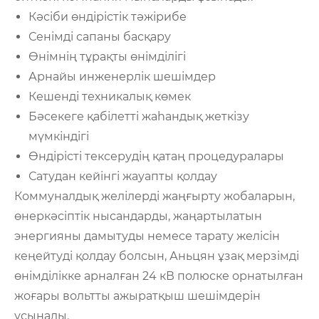
Кәсіби өндірістік тәжірибе
Сенімді сапаны басқару
Өнімнің тұрақты өнімділігі
Арнайы инженерлік шешімдер
Кешенді техникалық көмек
Бәсекеге қабілетті жаһандық жеткізу
мүмкіндігі
Өндірісті тексерудің қатаң процедуралары
Сатудан кейінгі жауапты қолдау
Коммуналдық желілерді жаңғырту жобаларын,
өнеркәсіптік нысандарды, жаңартылатын
энергияны дамытуды немесе тарату желісін
кеңейтуді қолдау болсын, Аньцян ұзақ мерзімді
өнімділікке арналған 24 кВ полюске орнатылған
жоғары вольтты ажыратқыш шешімдерін
ұсынады.