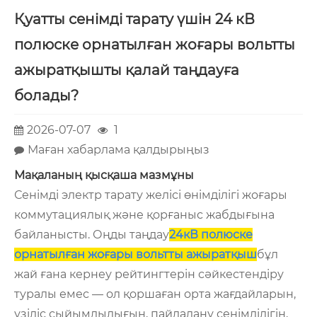
Қуатты сенімді тарату үшін 24 кВ
полюске орнатылған жоғары вольтты
ажыратқышты қалай таңдауға
болады?
2026-07-07
1
Маған хабарлама қалдырыңыз
Мақаланың қысқаша мазмұны
Сенімді электр тарату желісі өнімділігі жоғары
коммутациялық және қорғаныс жабдығына
байланысты. Оңды таңдау
24кВ полюске
орнатылған жоғары вольтты ажыратқыш
бұл
жай ғана кернеу рейтингтерін сәйкестендіру
туралы емес — ол қоршаған орта жағдайларын,
үзіліс сыйымдылығын, пайдалану сенімділігін,