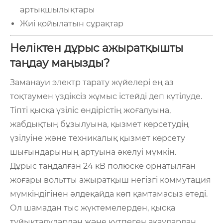
артықшылықтары
Жиі қойылатын сұрақтар
Неліктен дұрыс ажыратқышты
таңдау маңызды?
Заманауи электр тарату жүйелері ең аз
тоқтаумен үздіксіз жұмыс істейді деп күтілуде.
Тіпті қысқа үзіліс өндірістің жоғалуына,
жабдықтың бұзылуына, қызмет көрсетудің
үзілуіне және техникалық қызмет көрсету
шығындарының артуына әкелуі мүмкін.
Дұрыс таңдалған 24 кВ полюске орнатылған
жоғары вольтты ажыратқыш негізгі коммутация
мүмкіндігінен әлдеқайда көп қамтамасыз етеді.
Ол шамадан тыс жүктемелерден, қысқа
тұйықталулардан және күтпеген ақаулардан