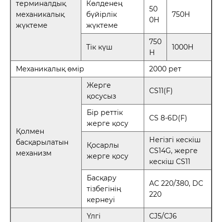
терминалдық
Көлденең
50
механикалық
бүйірлік
750Н
0Н
жүктеме
жүктеме
750
Тік күш
1000Н
Н
Механикалық өмір
2000 рет
Жерге
CS11(F)
қосусыз
Бір реттік
CS 8-6D(F)
жерге қосу
Қолмен
Негізгі кескіш
басқарылатын
Қосарлы
CS14G, жерге
механизм
жерге қосу
кескіш CS11
Басқару
AC 220/380, DC
тізбегінің
220
кернеуі
Үлгі
CJ5/CJ6