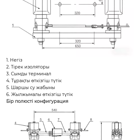
1. Негіз
2. Тірек изоляторы
3. Сымды терминал
4. Тұрақты өткізгіш түтік
5. Шаршы су жабыны
6. Жылжымалы өткізгіш түтік
Бір полюсті конфигурация