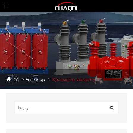
Үй
Өнімдер
Қосқышты ажырату