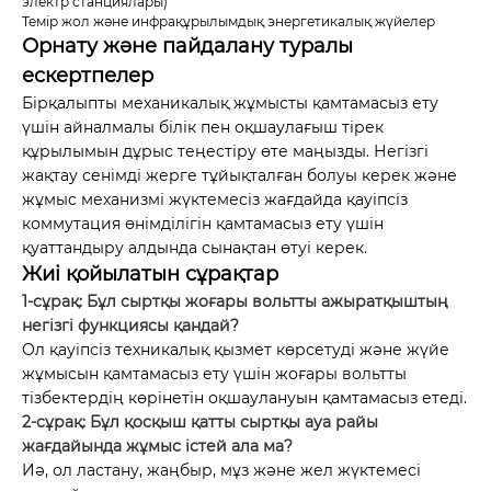
электр станциялары)
Темір жол және инфрақұрылымдық энергетикалық жүйелер
Орнату және пайдалану туралы
ескертпелер
Бірқалыпты механикалық жұмысты қамтамасыз ету
үшін айналмалы білік пен оқшаулағыш тірек
құрылымын дұрыс теңестіру өте маңызды. Негізгі
жақтау сенімді жерге тұйықталған болуы керек және
жұмыс механизмі жүктемесіз жағдайда қауіпсіз
коммутация өнімділігін қамтамасыз ету үшін
қуаттандыру алдында сынақтан өтуі керек.
Жиі қойылатын сұрақтар
1-сұрақ: Бұл сыртқы жоғары вольтты ажыратқыштың
негізгі функциясы қандай?
Ол қауіпсіз техникалық қызмет көрсетуді және жүйе
жұмысын қамтамасыз ету үшін жоғары вольтты
тізбектердің көрінетін оқшаулануын қамтамасыз етеді.
2-сұрақ: Бұл қосқыш қатты сыртқы ауа райы
жағдайында жұмыс істей ала ма?
Иә, ол ластану, жаңбыр, мұз және жел жүктемесі