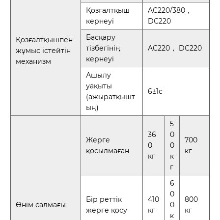
Қозғалтқыш
AC220/380，
кернеуі
DC220
Басқару
Қозғалтқышпен
тізбегінің
AC220， DC220
жұмыс істейтін
кернеуі
механизм
Ашылу
уақыты
6±1с
(ажыратқышт
ың)
5
36
0
Жерге
700
0
0
қосылмаған
кг
кг
к
г
6
0
Бір реттік
410
800
Өнім салмағы
0
жерге қосу
кг
кг
к