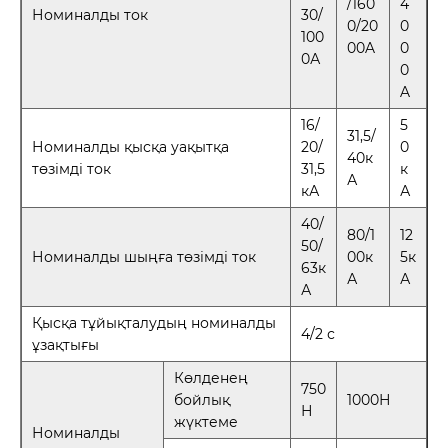
/160
4
Номиналды ток
30/
0/20
0
100
00A
0
0А
0
A
16/
5
31,5/
Номиналды қысқа уақытқа
20/
0
40к
төзімді ток
31,5
к
А
кА
А
40/
80/1
12
50/
Номиналды шыңға төзімді ток
00к
5к
63к
А
А
А
Қысқа тұйықталудың номиналды
4/2 с
ұзақтығы
Көлденең
750
бойлық
1000Н
Н
жүктеме
Номиналды