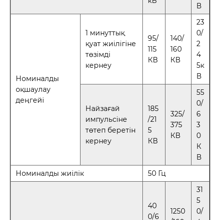
кВ
В
23
1 минуттық
0/
95/
140/
қуат жиілігіне
2
115
160
төзімді
4
КВ
КВ
кернеу
5к
В
Номиналды
оқшаулау
55
деңгейі
0/
Найзағай
185
325/
6
импульсіне
/21
375
3
төтеп беретін
5
КВ
0
кернеу
КВ
К
В
Номиналды жиілік
50 Гц
31
5
40
1250
0/
0/6