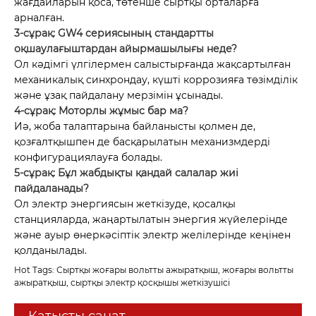
жағдайларын қоса, төтенше сыртқы орталарға
арналған.
3-сұрақ: GW4 сериясының стандартты
оқшаулағыштардан айырмашылығы неде?
Ол кәдімгі үлгілермен салыстырғанда жақсартылған
механикалық синхрондау, күшті коррозияға төзімділік
және ұзақ пайдалану мерзімін ұсынады.
4-сұрақ: Моторлы жұмыс бар ма?
Иә, жоба талаптарына байланысты қолмен де,
қозғалтқышпен де басқарылатын механизмдерді
конфигурациялауға болады.
5-сұрақ: Бұл жабдықты қандай салалар жиі
пайдаланады?
Ол электр энергиясын жеткізуде, қосалқы
станцияларда, жаңартылатын энергия жүйелерінде
және ауыр өнеркәсіптік электр желілерінде кеңінен
қолданылады.
Hot Tags: Сыртқы жоғары вольтты ажыратқыш, жоғары вольтты
ажыратқыш, сыртқы электр қосқышы жеткізушісі