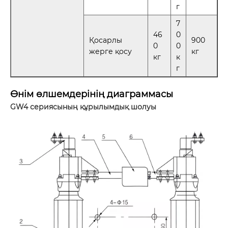
г
7
46
0
Қосарлы
900
0
0
жерге қосу
кг
кг
к
г
Өнім өлшемдерінің диаграммасы
GW4 сериясының құрылымдық шолуы