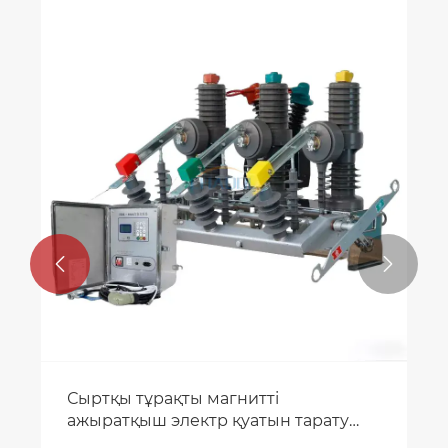


Сыртқы тұрақты магнитті
ажыратқыш электр қуатын тарату
сенімділігін қалай жақсартады?