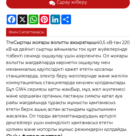
Сұрау жіберу
Facebook
X
WhatsApp
Pinterest
LinkedIn
Share
Өнім Сипаттамасы
The
Сыртқы жоғары вольтты ажыратқыш
40,5 кВ-тан 220
кВ-қа дейінгі сыртқы айнымалы ток қуат жүйелерінде
тізбекті сенімді оқшаулау үшін әзірленген. Ол жоғары
вольтты жағдайларда көрінетін оқшаулау мен
механикалық қауіпсіздікті қажет ететін қосалқы
станцияларда, электр беру желілерінде және желілік
коммутациялық станцияларда кеңінен қолданылады.
Бұл GW4 сериясы қатты жаңбыр, мұз, жел жүктемесі
және қоршаған ортаның ластануы сияқты қатал ауа
райы жағдайында тұрақты жұмысты қамтамасыз
ететін берік ашық аспан астындағы құрылыммен
жасалған. Ол торды автоматтандырудың әртүрлі
деңгейлері үшін икемділікті қамтамасыз ететін
қолмен және моторлы жұмыс режимдерін қолдайды.