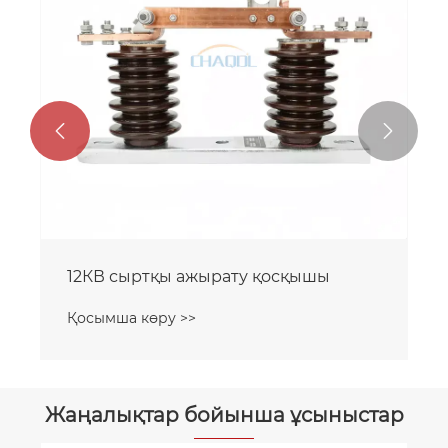


12КВ сыртқы ажырату қосқышы
Қосымша көру >>
Жаңалықтар бойынша ұсыныстар