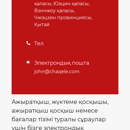
қаласы, Юэцин қаласы,
Вэнчжоу қаласы,
Чжэцзян провинциясы,
Қытай
Тел

Электрондық пошта

john@chaqele.com
Ажыратқыш, жүктеме қосқышы,
ажыратқыш қосқыш немесе
бағалар тізімі туралы сұраулар
үшін бізге электрондық