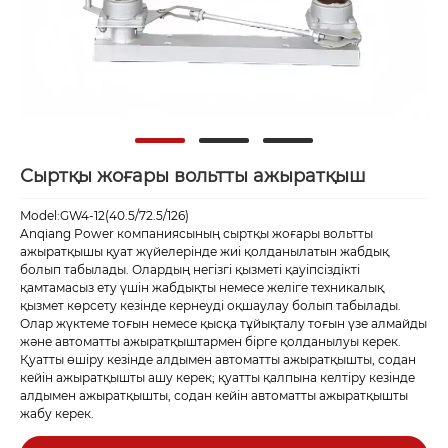
Сыртқы жоғары вольтты ажыратқыш
Model:GW4-12(40.5/72.5/126)
Anqiang Power компаниясының сыртқы жоғары вольтты
ажыратқышы қуат жүйелерінде жиі қолданылатын жабдық
болып табылады. Олардың негізгі қызметі қауіпсіздікті
қамтамасыз ету үшін жабдықты немесе желіге техникалық
қызмет көрсету кезінде кернеуді оқшаулау болып табылады.
Олар жүктеме тоғын немесе қысқа тұйықталу тоғын үзе алмайды
және автоматты ажыратқыштармен бірге қолданылуы керек.
Қуатты өшіру кезінде алдымен автоматты ажыратқышты, содан
кейін ажыратқышты ашу керек; қуатты қалпына келтіру кезінде
алдымен ажыратқышты, содан кейін автоматты ажыратқышты
жабу керек.