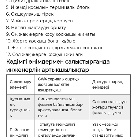
4. Цилиндрлік өткізгіш өзек
5. Икемді қосылым терминалы блогы
6. Оқшаулағыш тірек
7. Мойынтіректердің корпусы
8. Негізгі жақтауды орнату
9. Оң жақ жерге қосу қосқышы жинағы
10. Жерге қосқыш болат құбыр
11. Жерге қосқыштың қозғалмалы контактісі
12. Сол жақ жерге қосқыш жинағы
Кәдімгі өнімдермен салыстырғанда
инженерлік артықшылықтар
GW4 сериялы сыртқы
Салыстыру
Дәстүрлі нарық
жоғары вольтты
элементі
өнімдері
ажыратқыш
Құрылымд
Синхрондалған үш
Сәйкессіздік қаупі
ық
фазалы байланысы бар
жоғары тәуелсіз
тұрақтылы
арматураланған болат
фазалық жұмыс
қ
негіз
Тотығуға төзімділігі
Ұзақ мерзімді
Байланыс
төмендетілген
тозуға бейім
өнімділігі
оңтайландырылған
стандартты мыс