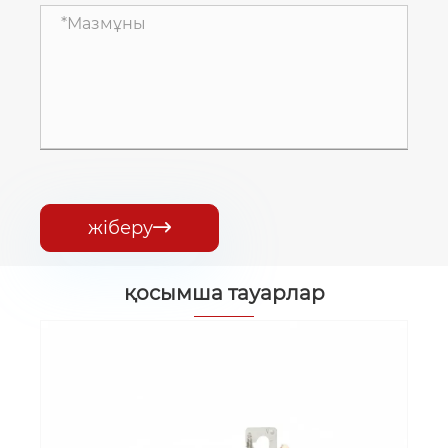
жіберу

қосымша тауарлар