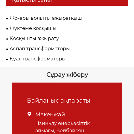
Қатысты санат
Жоғары вольтты ажыратқыш
Жүктеме қосқышы
Қосқышты ажырату
Аспап трансформаторы
Қуат трансформаторы
Сұрау жіберу
Байланыс ақпараты
Мекенжай

Цзиньлу өнеркәсіптік
аймағы, Бейбайсян