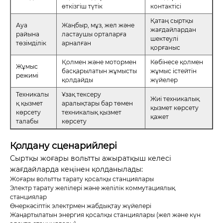
өткізгіш түтік
контактісі
Қатаң сыртқы
Ауа
Жаңбыр, мұз, жел және
жағдайлардан
райына
ластаушы орталарға
шектеулі
төзімділік
арналған
қорғаныс
Қолмен және мотормен
Көбінесе қолмен
Жұмыс
басқарылатын жұмысты
жұмыс істейтін
режимі
қолдайды
жүйелер
Техникалы
Ұзақ тексеру
Жиі техникалық
қ қызмет
аралықтары бар төмен
қызмет көрсету
көрсету
техникалық қызмет
қажет
талабы
көрсету
Қолдану сценарийлері
Сыртқы жоғары вольтты ажыратқыш келесі
жағдайларда кеңінен қолданылады:
Жоғары вольтты тарату қосалқы станциялары
Электр тарату желілері және желілік коммутациялық
станциялар
Өнеркәсіптік электрмен жабдықтау жүйелері
Жаңартылатын энергия қосалқы станциялары (жел және күн