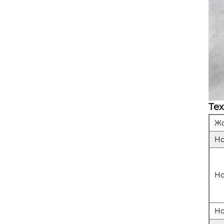
Те
Жо
Но
Но
Но