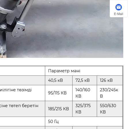
E-Mail
Параметр мәні
40,5 кВ
72,5 кВ
126 кВ
иілігіне төзімді
140/160
230/245к
95/115 КВ
КВ
В
іне төтеп беретін
325/375
550/630
185/215 КВ
КВ
КВ
50 Гц