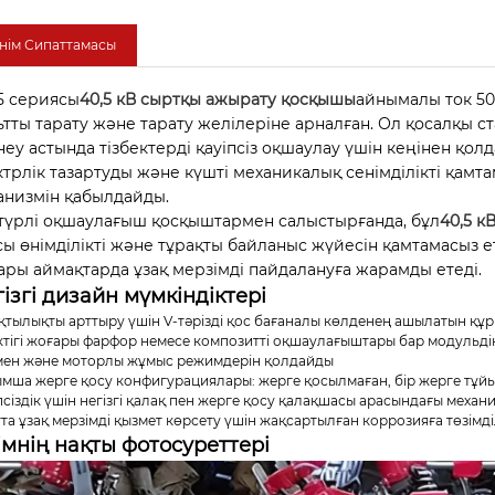
нім Сипаттамасы
 сериясы
40,5 кВ сыртқы ажырату қосқышы
айнымалы ток 50
ьтты тарату және тарату желілеріне арналған. Ол қосалқы 
неу астында тізбектерді қауіпсіз оқшаулау үшін кеңінен қо
ктрлік тазартуды және күшті механикалық сенімділікті қамта
анизмін қабылдайды.
түрлі оқшаулағыш қосқыштармен салыстырғанда, бұл
40,5 
сы өнімділікті және тұрақты байланыс жүйесін қамтамасыз 
ары аймақтарда ұзақ мерзімді пайдалануға жарамды етеді.
ізгі дизайн мүмкіндіктері
қтылықты арттыру үшін V-тәрізді қос бағаналы көлденең ашылатын құ
ктігі жоғары фарфор немесе композитті оқшаулағыштары бар модульді
ен және моторлы жұмыс режимдерін қолдайды
мша жерге қосу конфигурациялары: жерге қосылмаған, бір жерге тұйы
псіздік үшін негізгі қалақ пен жерге қосу қалақшасы арасындағы механ
та ұзақ мерзімді қызмет көрсету үшін жақсартылған коррозияға төзімді
мнің нақты фотосуреттері