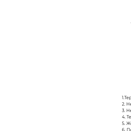
1.Т
2. Н
3. Н
4. 
5. 
6. 