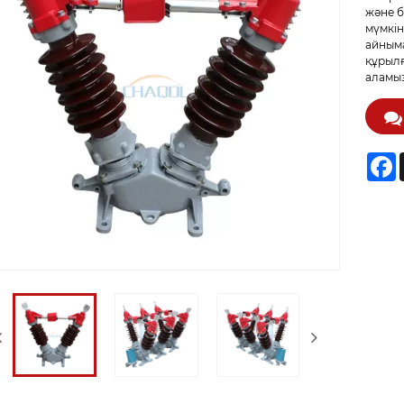
және б
мүмкін
айныма
құрылғ
аламыз
F