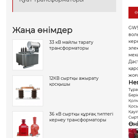
Ө
GW5
Жаңа өнімдер
вол
кер
33 кВ майлы тарату
трансформаторы
эле
мех
Дәс
қар
жоғ
12КВ сыртқы ажырату
Нег
қосқышы
Тұра
Бері
Қолм
Қосы
Қауі
36 кВ сыртқы құрғақ типтегі
Сырт
кернеу трансформаторы
Өні