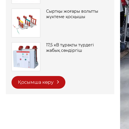
Сыртқы жоғары вольтты
жүктеме қосқышы
17,5 кВ тұрақты түрдегі
жабық сөндіргіш
Қосымша көру