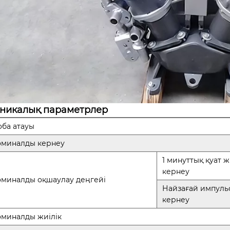
хникалық параметрлер
ба атауы
миналды кернеу
1 минуттық қуат ж
кернеу
миналды оқшаулау деңгейі
Найзағай импульс
кернеу
миналды жиілік