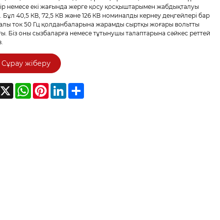
ір немесе екі жағында жерге қосу қосқыштарымен жабдықталуы
. Бұл 40,5 КВ, 72,5 КВ және 126 КВ номиналды кернеу деңгейлері бар
лы ток 50 Гц қолданбаларына жарамды сыртқы жоғары вольтты
ы. Біз оны сызбаларға немесе тұтынушы талаптарына сәйкес реттей
.
Сұрау жіберу
acebook
X
WhatsApp
Pinterest
LinkedIn
Share