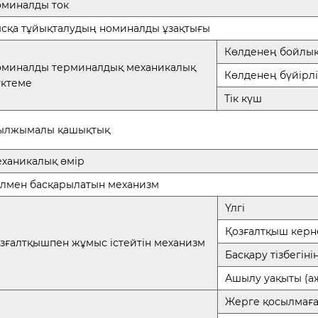
миналды ток
сқа тұйықталудың номиналды ұзақтығы
Көлденең бойлы
миналды терминалдық механикалық
Көлденең бүйірл
ктеме
Тік күш
ылжымалы қашықтық
ханикалық өмір
лмен басқарылатын механизм
Үлгі
Қозғалтқыш керн
зғалтқышпен жұмыс істейтін механизм
Басқару тізбегіні
Ашылу уақыты (
Жерге қосылмағ