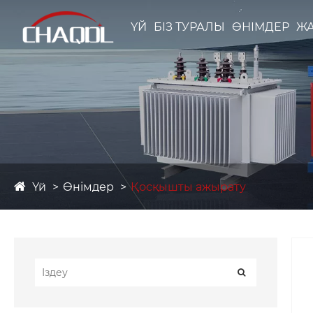
ҮЙ
БІЗ ТУРАЛЫ
ӨНІМДЕР
Ж
Үй
Өнімдер
Қосқышты ажырату