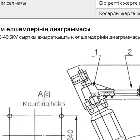
ім салмағы
Бір реттік жерге 
Қосарлы жерге қ
ім өлшемдерінің диаграммасы
-40,5KV сыртқы ажыратқыштың өлшемдерінің диаграммас