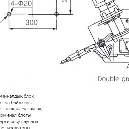
ерминалдық блок
егізгі байланыс
егізгі жанасу саусақ
Терминал блогы
Жерге қосу саусағы
Пост изоляторы