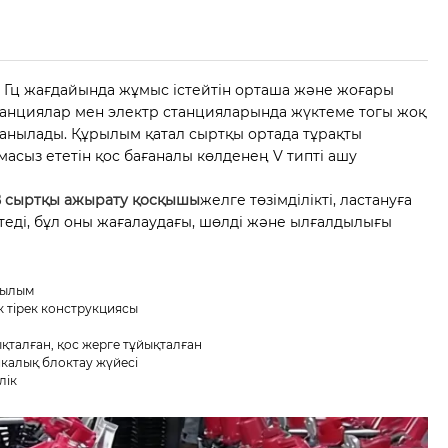
 Гц жағдайында жұмыс істейтін орташа және жоғары
станциялар мен электр станцияларында жүктеме тогы жоқ
лданылады. Құрылым қатал сыртқы ортада тұрақты
масыз ететін қос бағаналы көлденең V типті ашу
кВ сыртқы ажырату қосқышы
желге төзімділікті, ластануға
етеді, бұл оны жағалаудағы, шөлді және ылғалдылығы
рылым
к тірек конструкциясы
қталған, қос жерге тұйықталған
икалық блоктау жүйесі
лік