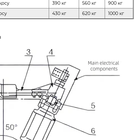
қосу
390 кг
560 кг
900 кг
осу
430 кг
620 кг
1000 кг
ы