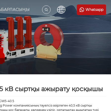
ХАБАРЛАСЫҢЫ
Whatsapp
,5 кВ сыртқы ажырату қосқышы
GW5-40.5
g Power компаниясының тәуелсіз әзірлеген 40,5 кВ сыртқы
қыш қос бағаналы, көлденең үзіліс, орталықтан ашылатын түрі