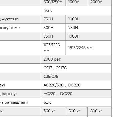
630/1250A
1600А
2000А
4/2 с
қ жүктеме
750Н
1000Н
ік жүктеме
500Н
750Н
750Н
1000Н
1013/1256
1813/2248 мм
мм
2000 рет
CS17，CS17G
CJ5/CJ6
еуі
AC220/380， DC220
ң кернеуі
AC220， DC220
ажыратқыштың)
6±1с
ан
360 кг
500 кг
800 кг