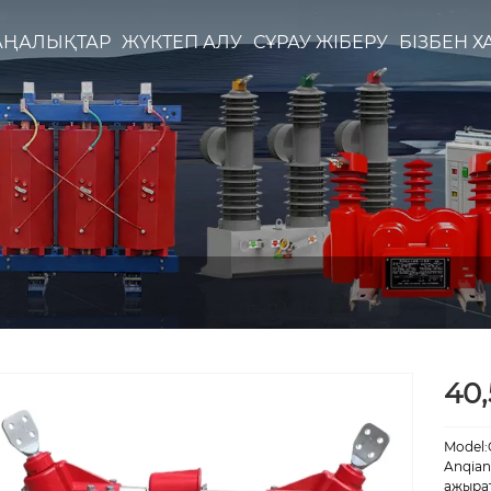
АҢАЛЫҚТАР
ЖҮКТЕП АЛУ
СҰРАУ ЖІБЕРУ
БІЗБЕН 
40
Model:
Anqian
ажырат