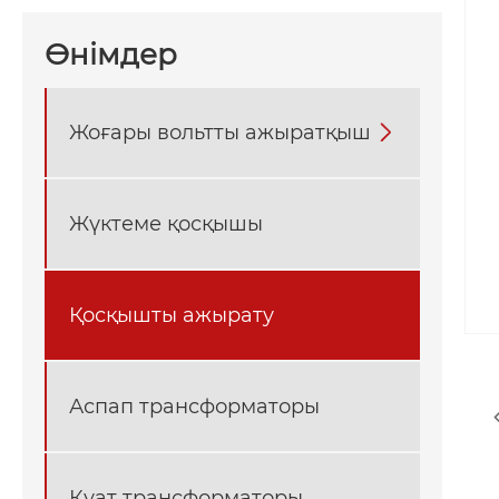
Өнімдер
Жоғары вольтты ажыратқыш

Жүктеме қосқышы
Қосқышты ажырату
Аспап трансформаторы
Қуат трансформаторы